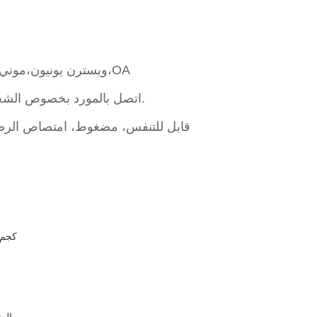
L/C،D/A،D/P،T/T،ويسترن يونيون،موني جرام،OA
اتصل بالمورد بخصوص الشحن ووقت التسليم المقدر.
ترويجي/إعلاني، EL، قابل للتنفس، مضغوط، امتصاص ال
0.350 كجم
الع