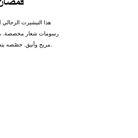
قمصان 
هذا التيشيرت الرجالي ا
رسومات شعار مخصصة. مصن
مريح وأنيق. خصّصه بتصميمك الخاص لإنشاء تيشيرت رجالي فريد ومخصص.