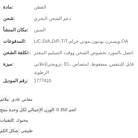
القطن
مادة:
دعم الشحن البحري
شحن:
الصين
مكان المنشأ:
L/C،D/A،D/P،T/T،ويسترن يونيون،موني جرام،OA
المدفوعات:
اتصل بالمورد بخصوص الشحن ووقت التسليم المقدر.
تكلفة الشحن::
ترويجي/إعلاني، EL، قابل للتنفس، مضغوط، امتصاص
ميزة:
الرطوبة
1777410
رقم الموديل:
مقاس عادي
ملائم
0.350 كجم
الوزن الإجمالي لكل وحدة منتج
محبوك
التقنيات
طبيعي
شكل الكم