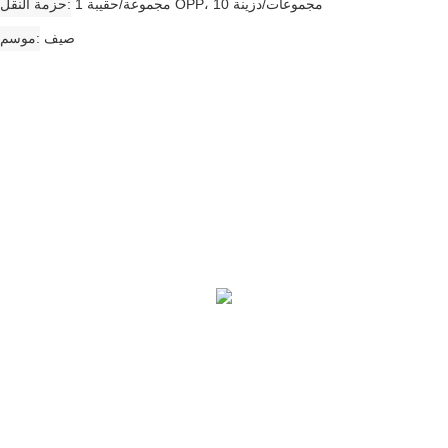
1 مجموعة/حقيبة OPP، 10 مجموعات/دزينة
حزمة النقل
صيف
موسم