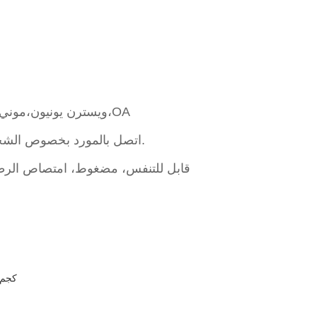
L/C،D/A،D/P،T/T،ويسترن يونيون،موني جرام،OA
اتصل بالمورد بخصوص الشحن ووقت التسليم المقدر.
ترويجي/إعلاني، EL، قابل للتنفس، مضغوط، امتصاص ال
0.350 كجم