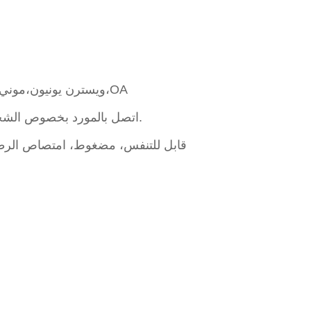
L/C،D/A،D/P،T/T،ويسترن يونيون،موني جرام،OA
اتصل بالمورد بخصوص الشحن ووقت التسليم المقدر.
ترويجي/إعلاني، EL، قابل للتنفس، مضغوط، امتصاص ال