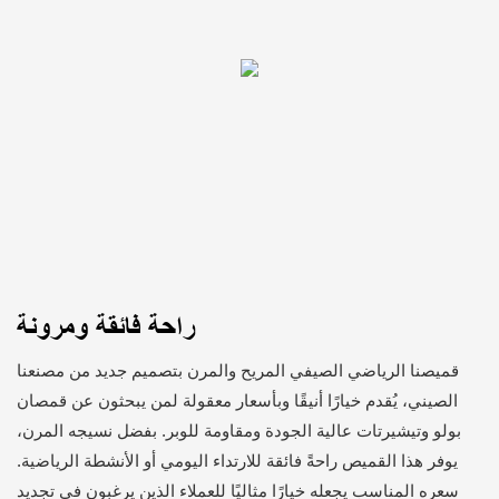
راحة فائقة ومرونة
قميصنا الرياضي الصيفي المريح والمرن بتصميم جديد من مصنعنا
الصيني، يُقدم خيارًا أنيقًا وبأسعار معقولة لمن يبحثون عن قمصان
بولو وتيشيرتات عالية الجودة ومقاومة للوبر. بفضل نسيجه المرن،
يوفر هذا القميص راحةً فائقة للارتداء اليومي أو الأنشطة الرياضية.
سعره المناسب يجعله خيارًا مثاليًا للعملاء الذين يرغبون في تجديد