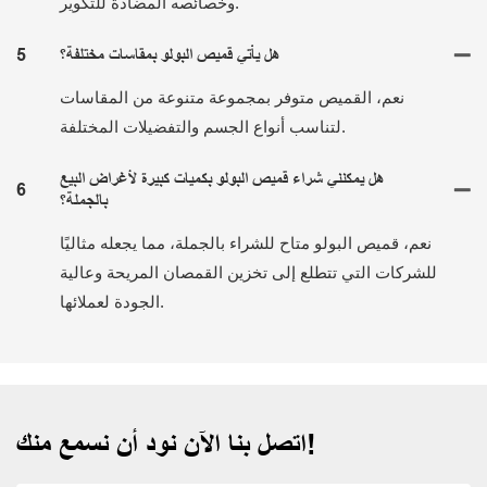
وخصائصه المضادة للتكوير.
هل يأتي قميص البولو بمقاسات مختلفة؟
5
نعم، القميص متوفر بمجموعة متنوعة من المقاسات
لتناسب أنواع الجسم والتفضيلات المختلفة.
هل يمكنني شراء قميص البولو بكميات كبيرة لأغراض البيع
6
بالجملة؟
نعم، قميص البولو متاح للشراء بالجملة، مما يجعله مثاليًا
للشركات التي تتطلع إلى تخزين القمصان المريحة وعالية
الجودة لعملائها.
اتصل بنا الآن نود أن نسمع منك!