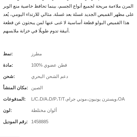
المرن ملاءمة مريحة لجميع أنواع الجسم، بينما تحافظ خاصية منع الوبر
على مظهر القميص الجديد غسلة بعد غسلة. مثالي للارتداء اليومي، يُعد
هذا القميص البولو قطعة أساسية لا غنى عنها لمن يبحثون عن قطعة
أنيقة تدوم طويلًا في خزانة ملابسهم.
مطرز
نمط:
100% قطن عضوي
مادة:
دعم الشحن البحري
شحن:
الصين
مكان المنشأ:
L/C،D/A،D/P،T/T،ويسترن يونيون،موني جرام،OA
المدفوعات:
ألوان مختلطة
لون:
1458885
رقم الموديل: