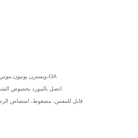
L/C،D/A،D/P،T/T،ويسترن يونيون،موني جرام،OA
اتصل بالمورد بخصوص الشحن ووقت التسليم المقدر.
ترويجي/إعلاني، EL، قابل للتنفس، مضغوط، امتصاص ال