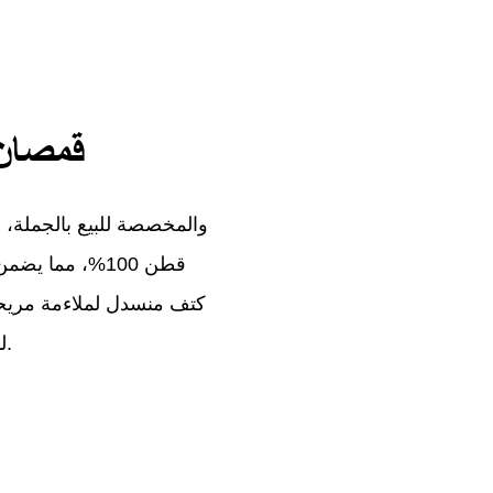
قمصان 
قطن 100%، مما 
كتف منسدل لملاءمة مريح
طباعة DTG لدينا لتحصل على إطلالة فريدة وشخصية.