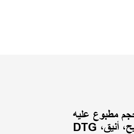
حجم مطبوع عليه
DTG مخصص للبيع بالجملة: مريح، أنيق،