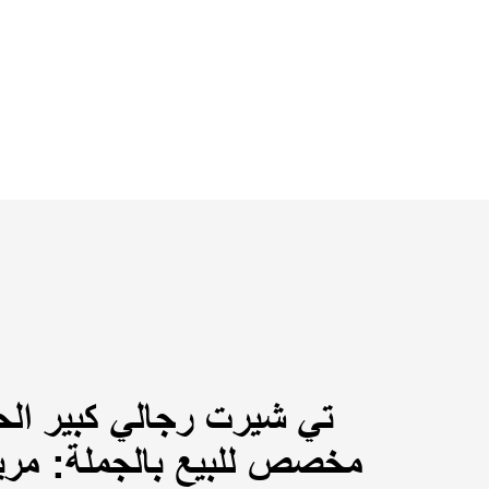
تي شيرت رجالي كبير ال