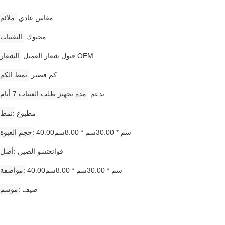
مقاس عادي
ملائم
محبوك
التقنيات
قبول شعار العميل OEM
الشعار
كم قصير
نمط الكم
يدعم
مدة تجهيز طلب العينات 7 أيام
مطبوع
نمط
40.00سم * 30.00سم * 8.00سم
حجم العبوة
قوانغتشو الصين
أصل
40.00سم * 30.00سم * 8.00سم
مواصفة
صيف
موسم