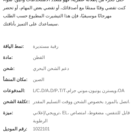
كنت تقضي وقتًا ممتعًا مع أصدقائك، أو تقضي بعض المهام، أو تحضر
مهرجانًا موسيقيًا، فإن هذا التيشيرت المطبوع حسب الطلب
سيساعدك على التميز بأناقتك.
رقبة مستديرة
نمط الياقة:
القطن
مادة:
دعم الشحن البحري
شحن:
الصين
مكان المنشأ:
L/C،D/A،D/P،T/T،ويسترن يونيون،موني جرام،OA
المدفوعات:
اتصل بالمورد بخصوص الشحن ووقت التسليم المقدر.
تكلفة الشحن::
ترويجي/إعلاني، EL، قابل للتنفس، مضغوط، امتصاص
ميزة:
الرطوبة
1022101
رقم الموديل: