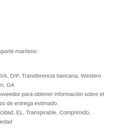
sporte marítimo
 D/A, D/P, Transferencia bancaria, Western
m, OA
roveedor para obtener información sobre el
azo de entrega estimado.
cidad, EL, Transpirable, Comprimido,
medad