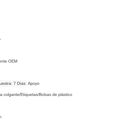
o
liente OEM
estra: 7 Días
Apoyo
a colgante/Etiquetas/Bolsas de plástico
n