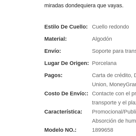
miradas dondequiera que vayas.
Estilo De Cuello:
Cuello redondo
Material:
Algodón
Envío:
Soporte para tran
Lugar De Origen:
Porcelana
Pagos:
Carta de crédito,
Union, MoneyGra
Costo De Envío::
Contacte con el p
transporte y el pl
Característica:
Promocional/Publi
Absorción de hu
Modelo NO.:
1899658