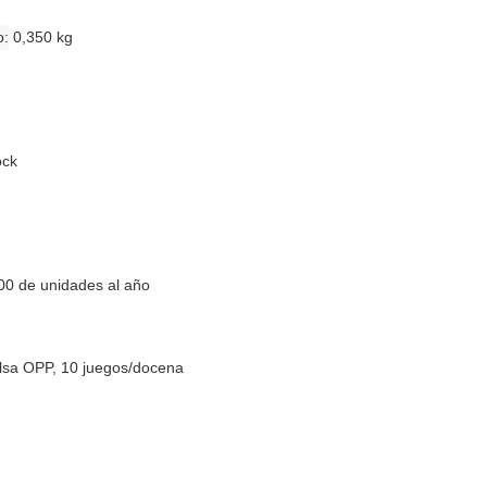
o
0,350 kg
ock
00 de unidades al año
lsa OPP, 10 juegos/docena