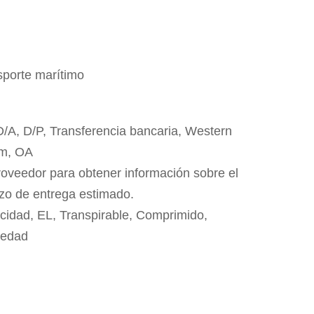
sporte marítimo
 D/A, D/P, Transferencia bancaria, Western
m, OA
roveedor para obtener información sobre el
azo de entrega estimado.
cidad, EL, Transpirable, Comprimido,
medad