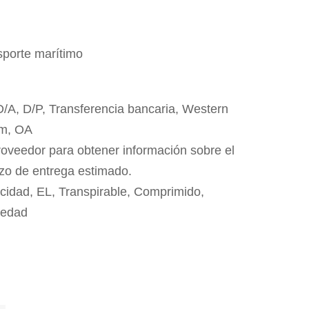
sporte marítimo
 D/A, D/P, Transferencia bancaria, Western
m, OA
roveedor para obtener información sobre el
azo de entrega estimado.
cidad, EL, Transpirable, Comprimido,
medad