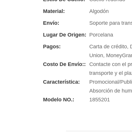
Material:
Algodón
Envío:
Soporte para tran
Lugar De Origen:
Porcelana
Pagos:
Carta de crédito,
Union, MoneyGra
Costo De Envío::
Contacte con el p
transporte y el pl
Característica:
Promocional/Publi
Absorción de hu
Modelo NO.:
1855201