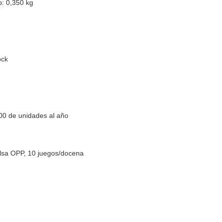
o
0,350 kg
ock
00 de unidades al año
lsa OPP, 10 juegos/docena