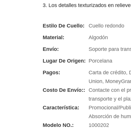
3. Los detalles texturizados en reliev
Estilo De Cuello:
Cuello redondo
Material:
Algodón
Envío:
Soporte para tran
Lugar De Origen:
Porcelana
Pagos:
Carta de crédito,
Union, MoneyGra
Costo De Envío::
Contacte con el p
transporte y el pl
Característica:
Promocional/Publi
Absorción de hu
Modelo NO.:
1000202