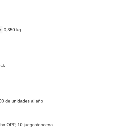
o
0,350 kg
ock
00 de unidades al año
lsa OPP, 10 juegos/docena