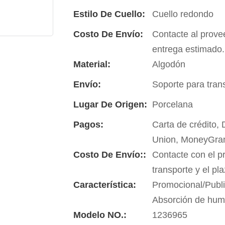
Estilo De Cuello:
Cuello redondo
Costo De Envío:
Contacte al provee
entrega estimado.
Material:
Algodón
Envío:
Soporte para tran
Lugar De Origen:
Porcelana
Pagos:
Carta de crédito,
Union, MoneyGra
Costo De Envío::
Contacte con el p
transporte y el pl
Característica:
Promocional/Publi
Absorción de hu
Modelo NO.:
1236965