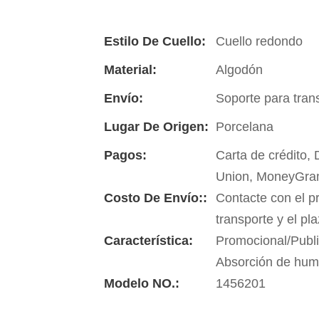
Estilo De Cuello:
Cuello redondo
Material:
Algodón
Envío:
Soporte para tran
Lugar De Origen:
Porcelana
Pagos:
Carta de crédito,
Union, MoneyGra
Costo De Envío::
Contacte con el p
transporte y el pl
Característica:
Promocional/Publi
Absorción de hu
Modelo NO.:
1456201