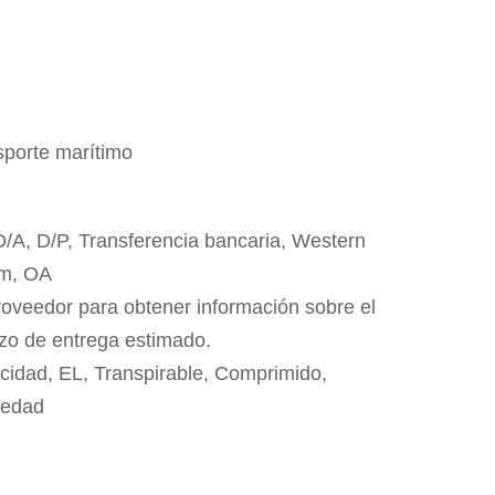
sporte marítimo
 D/A, D/P, Transferencia bancaria, Western
m, OA
roveedor para obtener información sobre el
azo de entrega estimado.
cidad, EL, Transpirable, Comprimido,
medad