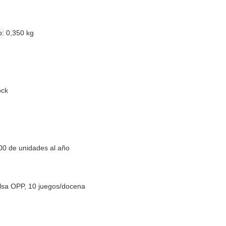
o
0,350 kg
ock
00 de unidades al año
lsa OPP, 10 juegos/docena