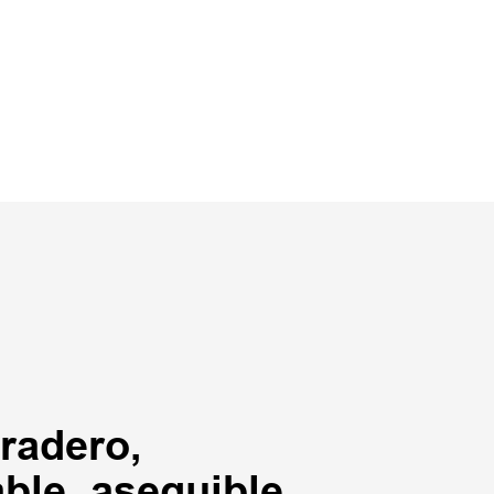
uradero,
ble, asequible