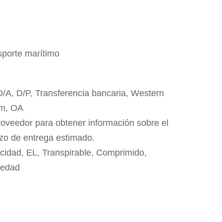
sporte marítimo
 D/A, D/P, Transferencia bancaria, Western
m, OA
roveedor para obtener información sobre el
azo de entrega estimado.
cidad, EL, Transpirable, Comprimido,
medad