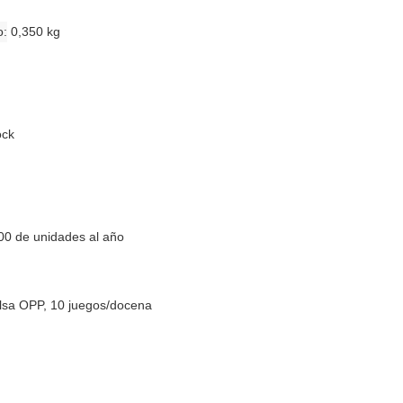
o
0,350 kg
ock
00 de unidades al año
lsa OPP, 10 juegos/docena