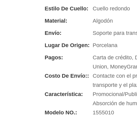
Estilo De Cuello:
Cuello redondo
Material:
Algodón
Envío:
Soporte para tran
Lugar De Origen:
Porcelana
Pagos:
Carta de crédito,
Union, MoneyGra
Costo De Envío::
Contacte con el p
transporte y el pl
Característica:
Promocional/Publi
Absorción de hu
Modelo NO.:
1555010