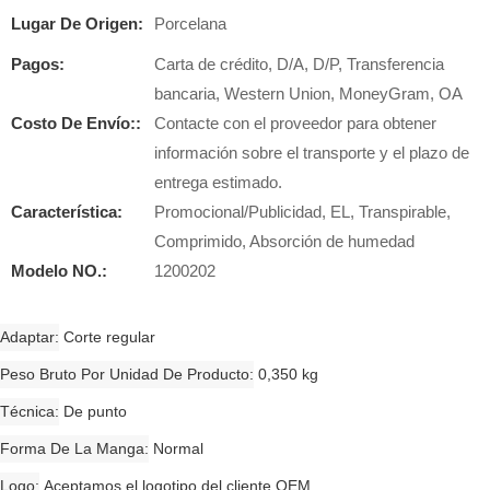
Lugar De Origen:
Porcelana
Pagos:
Carta de crédito, D/A, D/P, Transferencia
bancaria, Western Union, MoneyGram, OA
Costo De Envío::
Contacte con el proveedor para obtener
información sobre el transporte y el plazo de
entrega estimado.
Característica:
Promocional/Publicidad, EL, Transpirable,
Comprimido, Absorción de humedad
Modelo NO.:
1200202
Adaptar
Corte regular
Peso Bruto Por Unidad De Producto
0,350 kg
Técnica
De punto
Forma De La Manga
Normal
Logo
Aceptamos el logotipo del cliente OEM