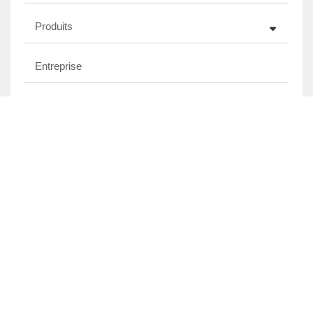
Produits
Entreprise
Déposer
Teneur
ENVOYER UNE ENQUÊTE MAINTENANT