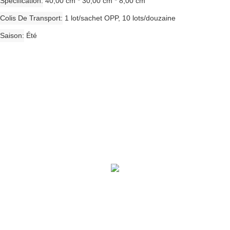
Spécification
40,00 cm * 30,00 cm * 8,00 cm
Colis De Transport
1 lot/sachet OPP, 10 lots/douzaine
Saison
Été