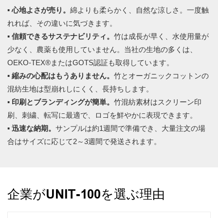
▪
心地よさが売り。
綿よりも柔らかく、自然な涼しさ。一度触
れれば、その違いに気づきます。
▪
信頼できるサステナビリティ。
竹は成長が早く、水使用量が
少なく、農薬も使用していません。当社の生地の多くは、
OEKO-TEX®またはGOTS認証も取得しています。
▪
縮みの心配はもうありません。
竹とオーガニックコットンの
混紡生地は型崩れしにくく、長持ちします。
▪
印刷とブランディングが簡単。
竹混紡素材はスクリーン印
刷、刺繍、転写に最適で、ロゴを鮮やかに表現できます。
▪
迅速な納期。
サンプルは約1週間で準備でき、大量注文の場
合はサイズに応じて2～3週間で発送されます。
企業がUNIT-100を選ぶ理由