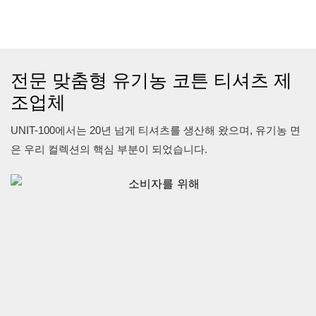
를 기리는 헌사입니다.
220 GSM 오가닉 코튼 소
230 GSM 오가닉 코튼 소
재로 제작되어 부드러우
재로 제작되어 편안한 착
면서도 데일리로 입기에
용감과 통기성을 자랑합
도 충분히 튼튼합니다. 클
전문 맞춤형 유기농 코튼 티셔츠 제
니다. 큼직한
래식한 크루넥과 레귤러
조업체
"ROLNRDO" 프린트와
핏으로 어떤 스타일에도
UNIT-100에서는 20년 넘게 티셔츠를 생산해 왔으며, 유기농 면
상징적인 등번호 7은 그
잘 어울립니다. 블랙, 브
은 우리 컬렉션의 핵심 부분이 되었습니다.
의 용감무쌍한 에너지와
라운, 화이트의 기하학적
승리의 기운을 드러냅니
모자이크 패턴으로 이루
다. "Lucky Number
어진 커다란 "H" 로고는
Seven" 태그는 재미있는
모던하고 예술적인 분위
디테일을 더합니다. 경기
기를 자아냅니다. 심플하
장 안팎에서 끊임없이 노
면서도 스타일리시하면
력하는 열정, 그리고 CR7
서도 과하지 않은 스타일
의 거침없는 자신감을 응
을 선호하는 분들에게 안
원하는 팬들에게 안성맞
성맞춤입니다.