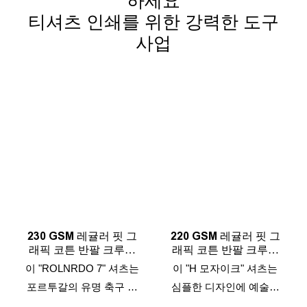
하세요
티셔츠 인쇄를 위한 강력한 도구
사업
230 GSM 레귤러 핏 그
220 GSM 레귤러 핏 그
래픽 코튼 반팔 크루넥
래픽 코튼 반팔 크루넥
오가닉 코튼 티셔츠
오가닉 코튼 티셔츠
이 "ROLNRDO 7" 셔츠는
이 "H 모자이크" 셔츠는
포르투갈의 유명 축구 선
심플한 디자인에 예술적
수 크리스티아누 호날두
인 감각을 더했습니다.