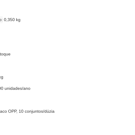
o
0,350 kg
stoque
kg
00 unidades/ano
saco OPP, 10 conjuntos/dúzia