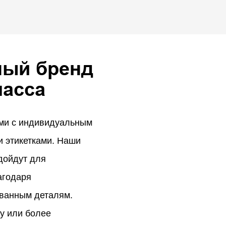
ный бренд
ласса
ми с индивидуальным
 этикетками. Наши
дойдут для
агодаря
ванным деталям.
у или более