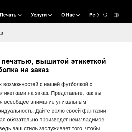
Печать
Услуги
О Нас
Ресурс
Связ
аз
 печатью, вышитой этикеткой
болка на заказ
х возможностей с нашей футболкой с
икетками на заказ. Представьте, как вы
ая всеобщее внимание уникальным
идуальность. Дайте волю своей фантазии
рая обязательно произведет неизгладимое
ведь ваш стиль заслуживает того, чтобы