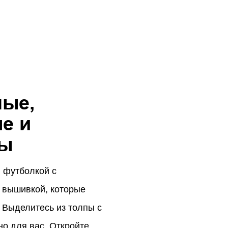
ные,
е и
ты
 футболкой с
 вышивкой, которые
 Выделитесь из толпы с
о для вас. Откройте