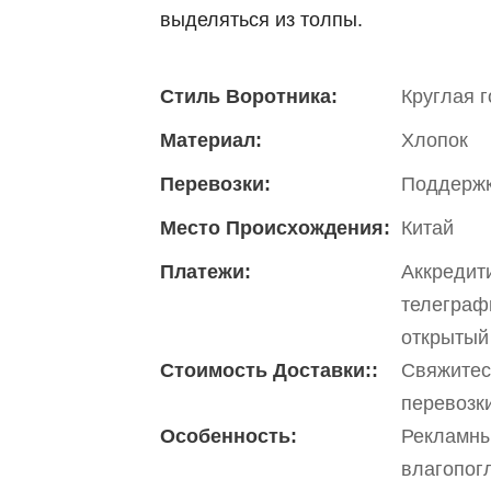
выделяться из толпы.
Стиль Воротника:
Круглая 
Материал:
Хлопок
Перевозки:
Поддержк
Место Происхождения:
Китай
Платежи:
Аккредити
телеграф
открытый
Стоимость Доставки::
Свяжитес
перевозк
Особенность:
Рекламны
влагопо