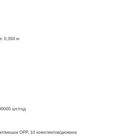
и
0,350 кг
0000 шт./год
кт/мешок OPP, 10 комплектов/дюжина