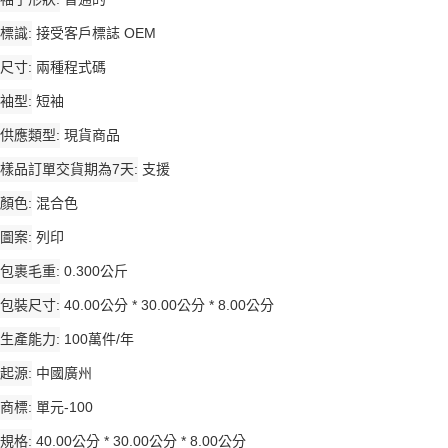
標識
接受客戶標誌 OEM
尺寸
兩種程式碼
袖型
短袖
供應類型
現貨商品
樣品訂單交貨期為7天
支援
顏色
混合色
圖案
列印
包裹毛重
0.300公斤
包裝尺寸
40.00公分 * 30.00公分 * 8.00公分
生產能力
100萬件/年
起源
中國廣州
商標
單元-100
規格
40.00公分 * 30.00公分 * 8.00公分