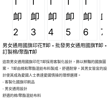
男女通用國旗印花T卹 - 批發男女通用國旗T卹 -
訂製棉/聚酯T卹
這款男女通用國旗印花T卹採用客製化設計，飾以鮮豔的國旗圖
案。 T卹由棉和聚酯混紡布料製成，舒適耐穿。其男女皆宜的設
計使其成為愛國人士表達愛國情操的理想選擇。
- 客製化國旗印刷品
- 男女通用設計
舒適的棉/聚酯混紡布料