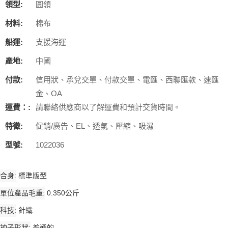
領型:
圓領
材料:
棉布
船運:
支援海運
產地:
中國
付款:
信用狀、承兌交單、付款交單、電匯、西聯匯款、速匯
金、OA
運費：:
請聯絡供應商以了解運費和預計交貨時間。
特徵:
促銷/廣告、EL、透氣、壓縮、吸濕
型號:
1022036
合身
標準版型
單位產品毛重
0.350公斤
科技
針織
袖子形狀
普通的