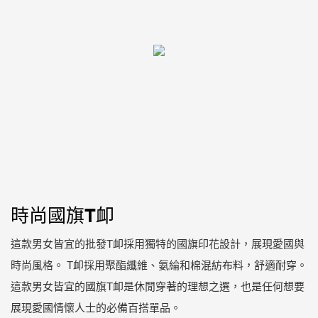
時尚國旗T卹
這款男女皆宜的批發T卹採用獨特的國旗印花設計，展現愛國與
時尚風格。 T卹採用聚酯纖維、氨綸和棉混紡布料，舒適耐穿。
這款男女皆宜的國旗T卹是休閒穿著的理想之選，也是任何想要
展現愛國情懷人士的必備百搭單品。