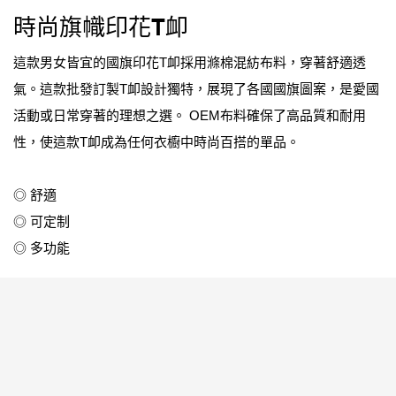
時尚旗幟印花T卹
這款男女皆宜的國旗印花T卹採用滌棉混紡布料，穿著舒適透
氣。這款批發訂製T卹設計獨特，展現了各國國旗圖案，是愛國
活動或日常穿著的理想之選。 OEM布料確保了高品質和耐用
性，使這款T卹成為任何衣櫥中時尚百搭的單品。
◎ 舒適
◎ 可定制
◎ 多功能