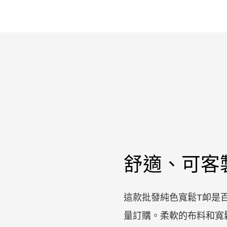
舒適、可客
這款批發純色寬鬆T卹是
量訂購。柔軟的布料和寬