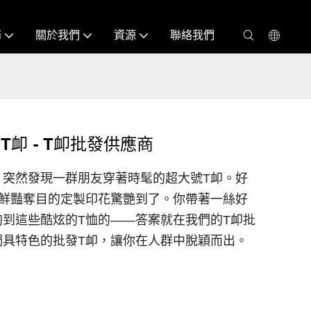
務
關於我們
資源
聯絡我們
卹 - T卹批發供應商
，突然發現一群朋友穿著時髦的超大號T卹。好
上鮮豔奪目的定製印花驚艷到了。你帶著一絲好
到這些酷炫的T恤的——答案就在我們的T卹批
獨具特色的批發T卹，讓你在人群中脫穎而出。