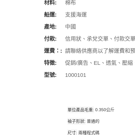
材料:
棉布
船運:
支援海運
產地:
中國
付款:
信用狀、承兌交單、付款交單
運費：:
請聯絡供應商以了解運費和
特徵:
促銷/廣告、EL、透氣、壓縮
型號:
1000101
單位產品毛重
0.350公斤
袖子形狀
普通的
尺寸
兩種程式碼