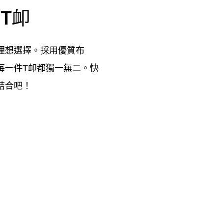
T卹
理想選擇。採用優質布
每一件T卹都獨一無二。快
結合吧！