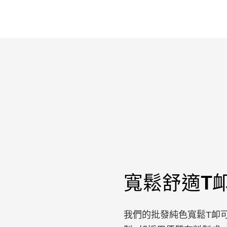
寬鬆舒適T
我們的批發純色寬鬆T卹