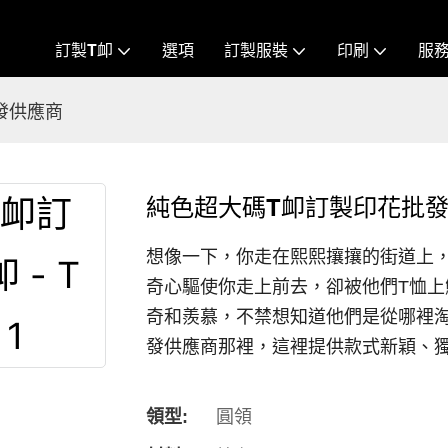
訂製T卹
選項
訂製服裝
印刷
服
批發供應商
純色超大碼T卹訂製印花批發T
想像一下，你走在熙熙攘攘的街道上
奇心驅使你走上前去，卻被他們T恤
奇和羨慕，不禁想知道他們是從哪裡淘
發供應商那裡，這裡提供款式新穎、
領型:
圓領