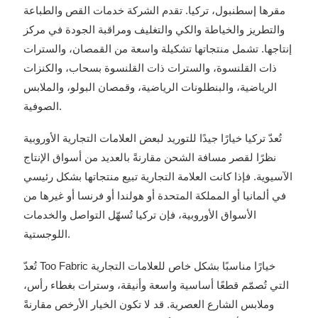
مقرها إسطنبول، تركيا. تقدم الشركة خدمات القص والطباعة
والتطريز والخياطة والكي والتغليف ومراقبة الجودة في مركز
إنتاجها. تشمل منتجاتها تشكيلة واسعة من القمصان، والسترات
ذات القلنسوة، والسترات ذات القلنسوة بسحاب، والكنزات
الرياضية، والبنطلونات الرياضية، وقمصان البولو، والملابس
الصوفية.
تُعدّ تركيا خيارًا جيدًا للتوريد لبعض العلامات التجارية الأوروبية
نظرًا لقصر مسافة الشحن مقارنةً بالعديد من أسواق الإنتاج
الآسيوية. فإذا كانت العلامة التجارية تبيع منتجاتها بشكل رئيسي
في ألمانيا أو المملكة المتحدة أو هولندا أو فرنسا أو غيرها من
الأسواق الأوروبية، فإن تركيا تُسهّل التواصل والخدمات
اللوجستية.
تُعدّ Too Fabric خيارًا مناسبًا بشكل خاص للعلامات التجارية
التي تُصمّم قطعًا أساسية واسعة وأنيقة، وسترات بغطاء رأس،
وملابس الشارع العصرية. قد لا تكون الخيار الأرخص مقارنةً