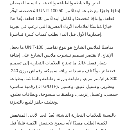
القص والخياطة والطباعة والتعبئة. بالنسبة للقمصان
المُخصصة، تُوفّر UNIT-100 إنتاجًا جاهزًا مع طباعة ابتداءً من 50
قطعة، وإنتاجًا مُخصصًا بالكامل ابتداءً من 100 قطعة. يُعدّ هذا
خيارًا مُناسبًا لعلامات الأزياء العصرية التي ترغب في تجربة
إصدارها الأول قبل البدء بطلب كميات كبيرة مُباشرةً.
ما يجعل UNIT-100 مناسبًا لملابس الشارع هو تنوع تفاصيل
الإنتاج. لا يقتصر تصميم تيشيرت ملابس الشارع على إضافة
شعار فقط. غالبًا ما تحتاج العلامات التجارية إلى تصميم
فضفاض، وأكتاف منسدلة، وياقة سميكة، وقماش بوزن 240-
300 غرام/متر مربع، وطباعة بارزة، وطباعة بالشاشة، وطباعة
رقمية مباشرة (DTG/DTF)، وتطريز، وغسيل عتيق، وغسيل
حمضي، وغسيل إنزيمي، وملصقات منسوجة، وبطاقات تعليق،
وتغليف جاهز للبيع بالتجزئة.
بالنسبة للعلامات التجارية الناشئة، يُعدّ الحد الأدنى المنخفض
لكمية الطلب مفيدًا لأنه يسمح بتخفيض الكمية قليلاً قبل