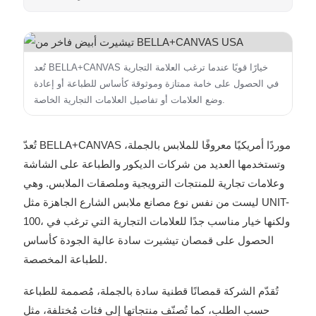
تُعد BELLA+CANVAS خيارًا قويًا عندما ترغب العلامة التجارية
في الحصول على خامة ممتازة وموثوقة كأساس للطباعة أو إعادة
وضع العلامات أو تفاصيل العلامات التجارية الخاصة.
تُعدّ BELLA+CANVAS موردًا أمريكيًا معروفًا للملابس بالجملة،
وتستخدمها العديد من شركات الديكور والطباعة على الشاشة
وعلامات تجارية للمنتجات الترويجية وملصقات الملابس. وهي
ليست من نفس نوع مصانع ملابس الشارع الجاهزة مثل UNIT-
100، ولكنها خيار مناسب جدًا للعلامات التجارية التي ترغب في
الحصول على قمصان تيشيرت سادة عالية الجودة كأساس
للطباعة المخصصة.
تُقدّم الشركة قمصانًا قطنية سادة بالجملة، مُصممة للطباعة
حسب الطلب، كما تُصنّف منتجاتها إلى فئات مُختلفة، مثل