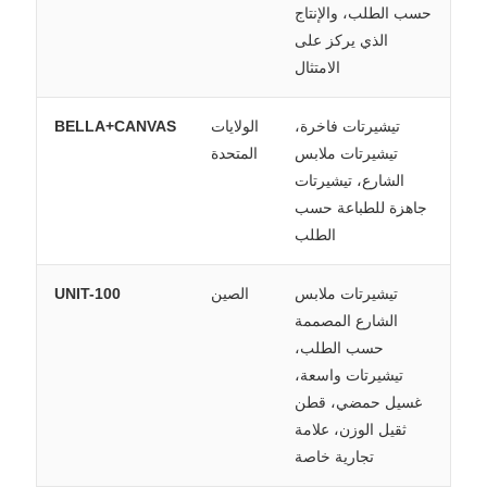
حسب الطلب، والإنتاج
الذي يركز على
الامتثال
تيشيرتات فاخرة،
الولايات
BELLA+CANVAS
تيشيرتات ملابس
المتحدة
الشارع، تيشيرتات
جاهزة للطباعة حسب
الطلب
تيشيرتات ملابس
الصين
UNIT-100
الشارع المصممة
حسب الطلب،
تيشيرتات واسعة،
غسيل حمضي، قطن
ثقيل الوزن، علامة
تجارية خاصة