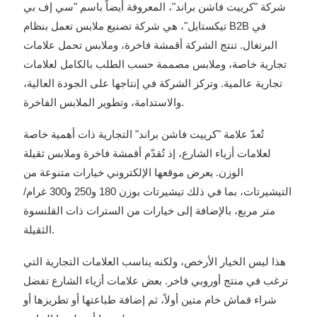
شركة "كرييت فاشن براند"، المعروفة أيضاً باسم "سي إف بي
تيكستايل"، هي شركة تصنيع ملابس تعمل بنظام B2B في
البرتغال. تنتج الشركة أقمشة فاخرة، وملابس تحمل علامات
تجارية خاصة، وملابس مصممة حسب الطلب بالكامل لعلامات
تجارية عالمية. وتركز الشركة في إنتاجها على الجودة العالية،
والاستدامة، وتطوير الملابس الفاخرة.
تُعدّ علامة "كرييت فاشن براند" التجارية ذات أهمية خاصة
لعلامات أزياء الشارع، إذ تُقدّم أقمشة فاخرة وملابس ثقيلة
الوزن. يعرض موقعها الإلكتروني خيارات متنوعة من
التيشيرتات، بما في ذلك تيشيرتات بوزن 180 و250 و300 غرام/
متر مربع، بالإضافة إلى خيارات من السترات ذات القلنسوة
الثقيلة.
هذا ليس الخيار الأرخص، ولكنه يناسب العلامات التجارية التي
ترغب في منتج أوروبي فاخر. بعض علامات أزياء الشارع تفضل
شراء قماش خام متين أولاً، ثم إضافة طباعتها أو تطريزها أو