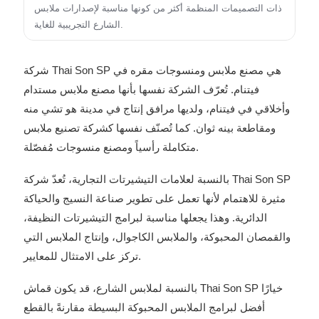
ذات التصميمات المنظمة أكثر من كونها مناسبة لإصدارات ملابس
الشارع التجريبية للغاية.
شركة Thai Son SP هي مصنع ملابس ومنسوجات مقره في
فيتنام. تُعرّف الشركة نفسها بأنها مصنع ملابس مستدام
وأخلاقي في فيتنام، ولديها مرافق إنتاج في مدينة هو تشي منه
ومقاطعة بينه ثوان. كما تُصنّف نفسها كشركة تصنيع ملابس
متكاملة رأسياً ومصنع منسوجات مُفصّلة.
بالنسبة لعلامات التيشيرتات التجارية، تُعدّ شركة Thai Son SP
مثيرة للاهتمام لأنها تعمل على تطوير صناعة النسيج والحياكة
الدائرية. وهذا يجعلها مناسبة لبرامج التيشيرتات النظيفة،
والقمصان المحبوكة، والملابس الكاجوال، وإنتاج الملابس التي
تركز على الامتثال للمعايير.
بالنسبة لملابس الشارع، قد يكون قماش Thai Son SP خيارًا
أفضل لبرامج الملابس المحبوكة البسيطة مقارنةً بالقطع