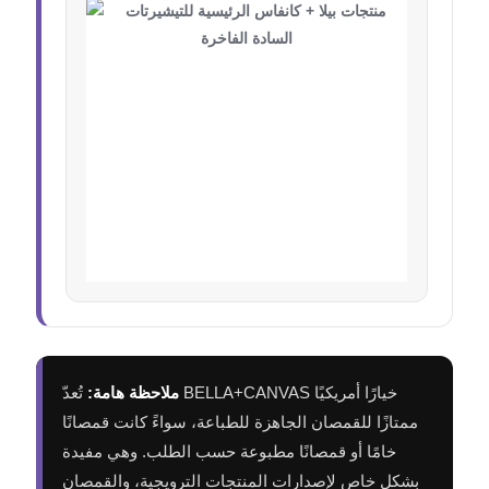
ملاحظة هامة:
تُعدّ BELLA+CANVAS خيارًا أمريكيًا
ممتازًا للقمصان الجاهزة للطباعة، سواءً كانت قمصانًا
خامًا أو قمصانًا مطبوعة حسب الطلب. وهي مفيدة
بشكل خاص لإصدارات المنتجات الترويجية، والقمصان