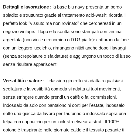
Dettagli e lavorazione
: la base blu navy presenta un bordo
sbiadito e strutturato grazie al trattamento acid-wash: ricorda il
perfetto look "vissuto ma non rovinato" che cercheresti in un
negozio vintage. Il logo e la scritta sono stampati con lamina
argentata (non vinile economico o DTG piatto): catturano la luce
con un leggero luccichio, rimangono nitidi anche dopo i lavaggi
(senza screpolature o sfaldature) e aggiungono un tocco di lusso
senza risultare appariscenti.
Versatilità e valore
: il classico girocollo si adatta a qualsiasi
scollatura e la vestibilità comoda si adatta ai tuoi movimenti,
senza stringere quando prendi un caffè o fai commissioni.
Indossalo da solo con pantaloncini corti per l'estate, indossalo
sotto una giacca da lavoro per l'autunno o indossalo sopra una
felpa con cappuccio per un look streetwear a strati. Il 100%
cotone è traspirante nelle giornate calde e il tessuto pesante ti