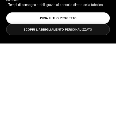
· Tempi di consegna stabili grazie al controllo diretto della fabbrica
AVVIA IL TUO PROGETTO
SCOPRI L'ABBIGLIAMENTO PERSONALIZZATO
VISUALIZZA LE OPZIONI DI STAMPA
1
2
RICHIEDI UN PREVENTIVO
La maggior parte dei fornitori
esternalizza la produzione. Noi
produciamo internamente.
UNIT-100 produce capi d'abbigliamento internamente a
Guangzhou, vantando oltre 24 anni di esperienza e più