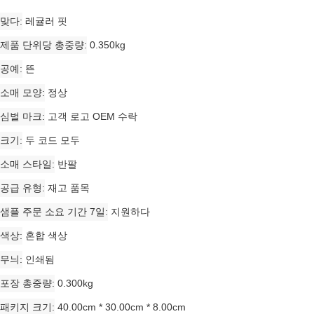
맞다
레귤러 핏
제품 단위당 총중량
0.350kg
공예
뜬
소매 모양
정상
심벌 마크
고객 로고 OEM 수락
크기
두 코드 모두
소매 스타일
반팔
공급 유형
재고 품목
샘플 주문 소요 기간 7일
지원하다
색상
혼합 색상
무늬
인쇄됨
포장 총중량
0.300kg
패키지 크기
40.00cm * 30.00cm * 8.00cm