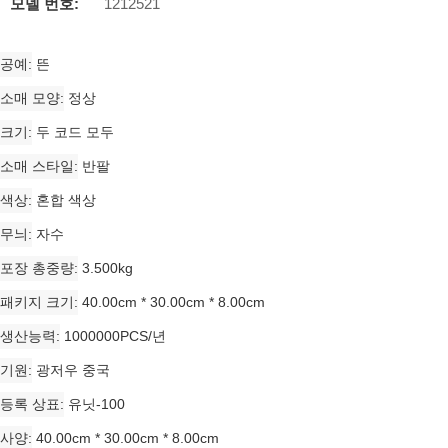
모델 번호:
1212521
공예
뜬
소매 모양
정상
크기
두 코드 모두
소매 스타일
반팔
색상
혼합 색상
무늬
자수
포장 총중량
3.500kg
패키지 크기
40.00cm * 30.00cm * 8.00cm
생산능력
1000000PCS/년
기원
광저우 중국
등록 상표
유닛-100
사양
40.00cm * 30.00cm * 8.00cm