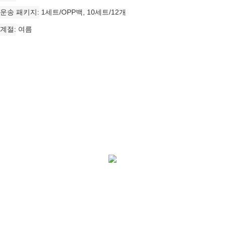
운송 패키지
1세트/OPP백, 10세트/12개
계절
여름