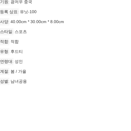
기원
광저우 중국
등록 상표
유닛-100
사양
40.00cm * 30.00cm * 8.00cm
스타일
스포츠
적합
적합
유형
후드티
연령대
성인
계절
봄 / 가을
성별
남녀공용