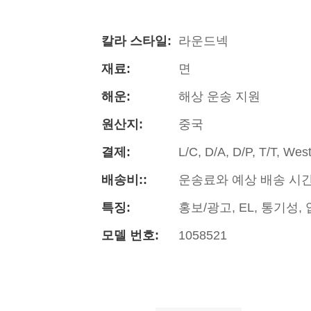
칼라 스타일:
라운드넥
재료:
면
해운:
해상 운송 지원
원산지:
중국
결제:
L/C, D/A, D/P, T/T, We
배송비::
운송료와 예상 배송 시
특징:
홍보/광고, EL, 통기성,
모델 번호:
1058521