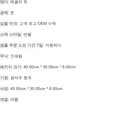
맞다
레귤러 핏
공예
뜬
심벌 마크
고객 로고 OEM 수락
소매 스타일
반팔
샘플 주문 소요 기간 7일
지원하다
무늬
인쇄됨
패키지 크기
40.00cm * 30.00cm * 8.00cm
기원
광저우 중국
사양
40.00cm * 30.00cm * 8.00cm
계절
여름