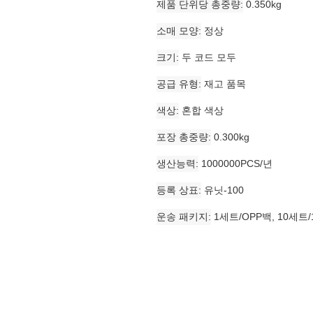
제품 단위당 총중량
0.350kg
소매 모양
정상
크기
두 코드 모두
공급 유형
재고 품목
색상
혼합 색상
포장 총중량
0.300kg
생산능력
1000000PCS/년
등록 상표
유닛-100
운송 패키지
1세트/OPP백, 10세트/