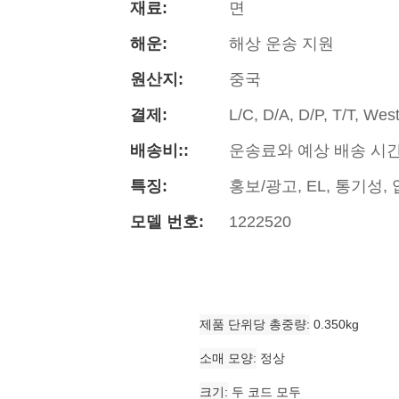
재료:
면
해운:
해상 운송 지원
원산지:
중국
결제:
L/C, D/A, D/P, T/T, We
배송비::
운송료와 예상 배송 시
특징:
홍보/광고, EL, 통기성,
모델 번호:
1222520
제품 단위당 총중량
0.350kg
소매 모양
정상
크기
두 코드 모두