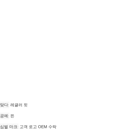
맞다
레귤러 핏
공예
뜬
심벌 마크
고객 로고 OEM 수락