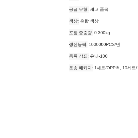
공급 유형
재고 품목
색상
혼합 색상
포장 총중량
0.300kg
생산능력
1000000PCS/년
등록 상표
유닛-100
운송 패키지
1세트/OPP백, 10세트/