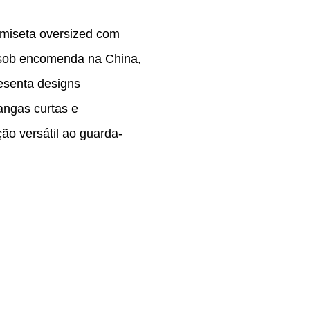
amiseta oversized com
a sob encomenda na China,
esenta designs
angas curtas e
o versátil ao guarda-