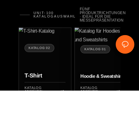
FÜNF
PRODUKTRICHTUNGEN
UNIT-100
KATALOGAUSWAHL
· IDEAL FÜR DIE
MESSEPRÄSENTATION
KATALOG 02
KATALOG 01
T-Shirt
Hoodie & Sweatshirt
KATALOG
KATALOG
K
ANSEHEN
ANSEHEN
A