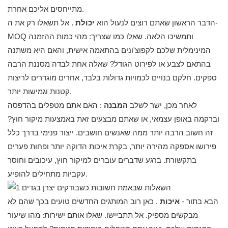
מתייחסים אליכם אחרת.
הדבר הראשון שאתם רוצים לנעול הוא
יכולת
. אל תשאלו רק את ה-
MOQ ותמשיכו הלאה. שאלו כמו שצריך: מהי כמות ההזמנה
המינימלית שלכם לקפוצ'ונים בהתאמה אישית, והאם היא משתנה
בהתאם לצבע או לפירוט הגודל? שאלה אחת לבדה מסננת הרבה
ספקים. חלקם בנויים לכמויות גדולות בלבד, אחרים מוגדרים לריצות
קטנות וגמישות יותר.
לאחר מכן, ישר לשלב
המבנה
: האם אתם מטפלים בהדפסה
וברקמה באופן עצמאי, או שאתם מבצעים זאת באמצעות מיקור חוץ?
זה חשוב הרבה יותר ממה שאנשים חושבים. ייצור פנימי בדרך כלל
פירושו אספקה ​​מהירה יותר, בקרת איכות הדוקה יותר ופחות פערים
בתקשורת. ברגע שדברים עוברים למיקור חוץ, עיכובים וחוסר
עקביות מתחילים להופיע.
הבא בתור -
איכות
. כאן רוב המותגים החדשים טועים בכך שהם לא
מבקשים מספיק. אל תתביישו. שאלו אותם ישירות: מהו שיעור