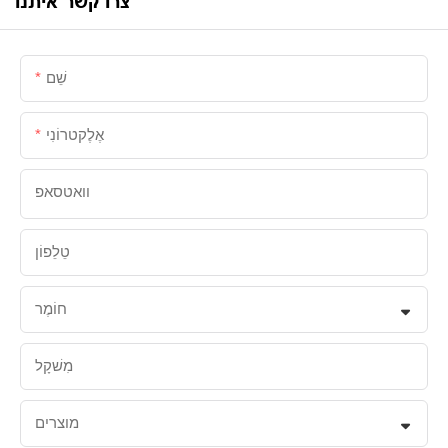
צרו קשר איתנו
שֵׁם
אֶלֶקטרוֹנִי
וואטסאפ
טֵלֵפוֹן
חוֹמֶר
מִשׁקָל
מוצרים