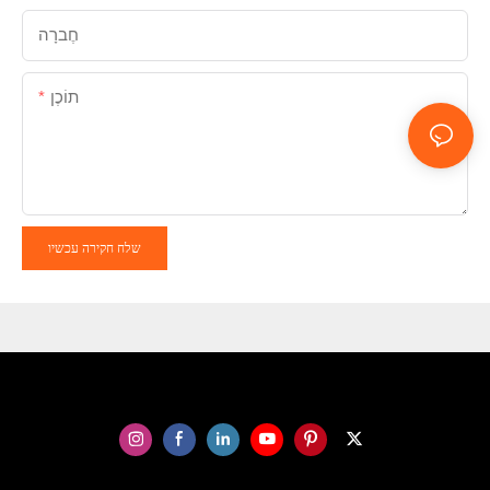
חֶברָה
תוֹכֶן
שלח חקירה עכשיו