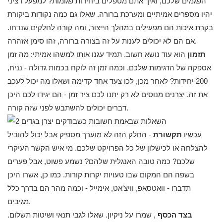
הפגמים שלכם, ואיך אתם מטפלים ביחידות פגומות? למפעל רציני
יהיו מספרים אמיתיים ומערכת ברורה. שאלו גם כמה נקודות ביקורת
בקרת איכות הם מפעילים במהלך הייצור, ומה קורה לחלקים שנדחו.
אם הם לא יכולים לענות על זה בצורה ברורה, זהו סימן אזהרה.
תזמון
הוא עוד נושא חשוב. תמיד עגנו אותו למשהו אמיתי: מה זמן
אספקה ​​של הדגימות שלכם, וכמה זמן זה לוקח בכמות גדולה - נניח,
200 יחידות? לאחר מכן, לכו צעד אחד קדימה ושאלו מה יכול לעכב
את זה. יצרנים מנוסים לא רק יתנו לכם ציר זמן - הם יגידו לכם היכן
דברים יכולים להשתבש לפני שזה קורה.
עכשיו
תקשורת
- החלק הזה לא מוערך מספיק אבל יכול להוביל
להצלחה או לכישלון של כל הפרויקט שלכם. מי איש הקשר העיקרי
שלכם? כמה טובה האנגלית שלהם? נשמע פשוט, אבל פערים
בשפה הם המקום שבו טעויות יקרות קורות. כמו כן, אשרו היכן
תדברו - וואטסאפ, וויצ'אט, אימייל - וכמה מהר הם בדרך כלל
מגיבים.
בצד הכסף
, שמרו על ניקיון. שאלו לגבי תנאי ושיטות תשלום.