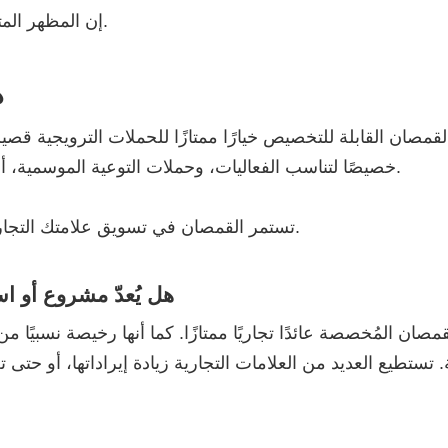
إن المظهر المتناسق يحسن الاحترافية والمعنويات الداخلية في آن واحد.
د
 القمصان القابلة للتخصيص خيارًا ممتازًا للحملات الترويجية ق
خصيصًا لتناسب الفعاليات، وحملات التوعية الموسمية، أو إطلاق المنتجات، كما تُسهم في دعم الرسائل الأساسية.
تستمر القمصان في تسويق علامتك التجارية حتى بعد انتهاء فترة الحملة، حيث تبقى قيد الاستخدام.
هل يُعدّ مشروع أو 
قمصان المُخصصة عائدًا تجاريًا ممتازًا. كما أنها رخيصة نسبيًا 
. تستطيع العديد من العلامات التجارية زيادة إيراداتها، أو حت