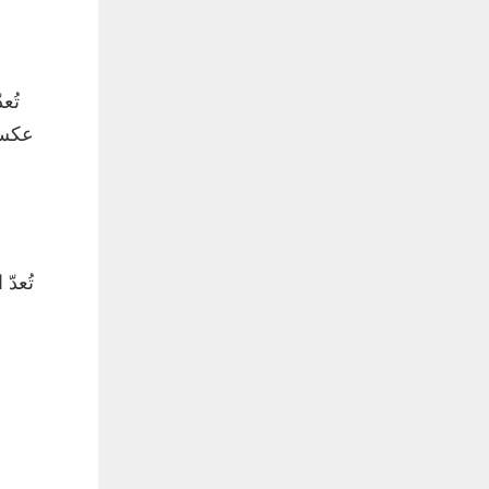
تُع
عكس 
تُعدّ