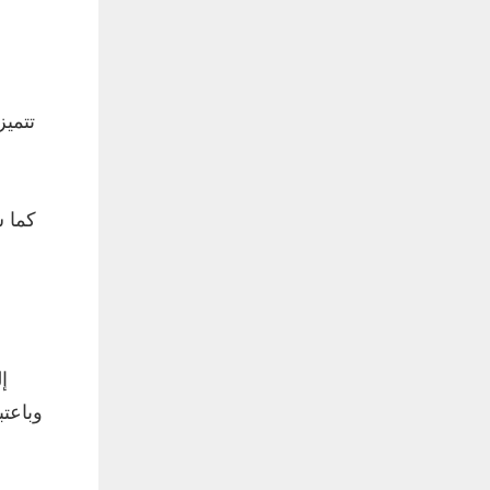
تتميز
كما س
إ
وباعتب