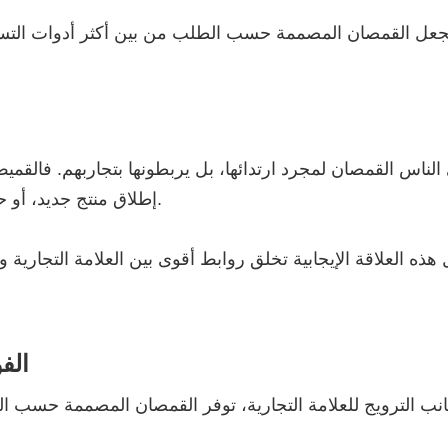
جعل القمصان المصممة حسب الطلب من بين أكثر أدوات التسوي
 الناس القمصان لمجرد ارتدائها، بل يربطونها بتجاربهم. فالق
إطلاق منتج جديد، أو حتى عند تحقيق إنجاز في العمل، قد يكون له وقع عاطفي.
 هذه العلاقة الإيجابية تخلق روابط أقوى بين العلامة التجارية
الف
نب الترويج للعلامة التجارية، توفر القمصان المصممة حسب الطل