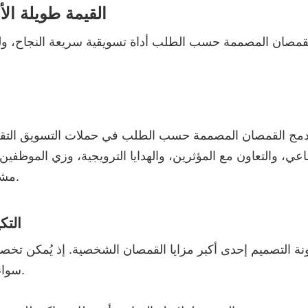
القيمة طويلة ا
ّ القمصان المصممة حسب الطلب أداة تسويقية سريعة النجاح، ول
مج القمصان المصممة حسب الطلب في حملات التسويق التقليدي
اعي، والتعاون مع المؤثرين، والهدايا الترويجية، وزي الموظفين، 
مشاركة نفس المنتج عبر قنوات مختلفة دون تكاليف إضافية.
التك
رونة التصميم إحدى أكبر مزايا القمصان الشخصية. إذ يُمكن تخص
سواء كانوا عملاء أو موظفين أو شركاء أو ضيوفاً في المناسبة.