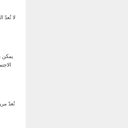
لا تُعد
يمكن د
الاجتم
تُعدّ م