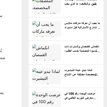
التعليق، والتغليف: ما الذي يجب
على العلامات التجارية تحضيره
قبل الإنتاج
سو
ما يجب أن تعرفه ماركات ملابس
الشارع الأسترالية قبل استيراد
الملابس المصممة حسب الطلب
من الصين
انكماش القمصان والسترات ذات
يُ
القلنسوة المصممة حسب الطلب:
ما تحتاج العلامات التجارية إلى
مست
معرفته
لماذا تبدو عينة التيشيرت
المخصصة مختلفة عن الإنتاج
بالجملة
يم
عرضت الوحدة رقم 100 في
معرض التوريد العالمي في
سيدني، أستراليا