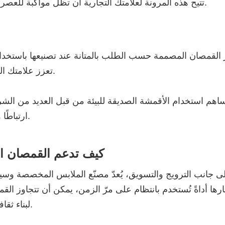
تتيح هذه المرونة لعلامتك التجارية أن تظل مواكبة للعصر، وفي الوقت نفسه، أن تحقق هوية علامة تجارية متسقة.
 القمصان المصممة حسب الطلب بالمتانة عند تصنيعها باستخدام 
تعزز علامتك التجارية، تمامًا كما تفعل القمصان التي تهتم بأدق التفاصيل.
اهم استخدام الأقمشة الصديقة للبيئة من قبل العديد من الشر
ارتباطًا وثيقًا بقيم الاستدامة التي يقدرها المستهلكون المعاصرون.
كيف تدعم القمصان ا
لى جانب الترويج والتسويق، يُعدّ
مصنّع الملابس المخصصة
وسيلة
ارها أداةً تُستخدم بانتظام على مرّ الزمن، يمكن أن تتجاوز ا
لبناء ثقافة العلامة التجارية، والحفاظ على العملاء، وتوسيع نطاقها.