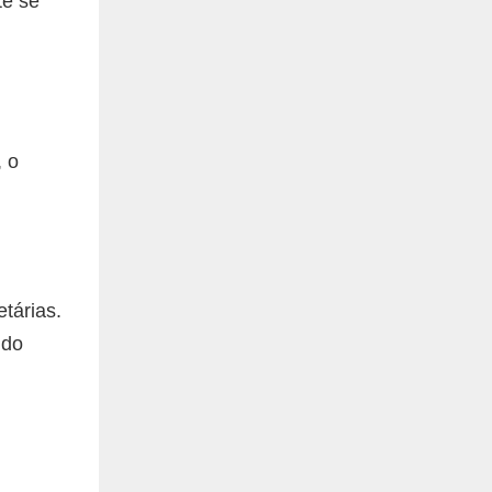
te se
, o
tárias.
ndo