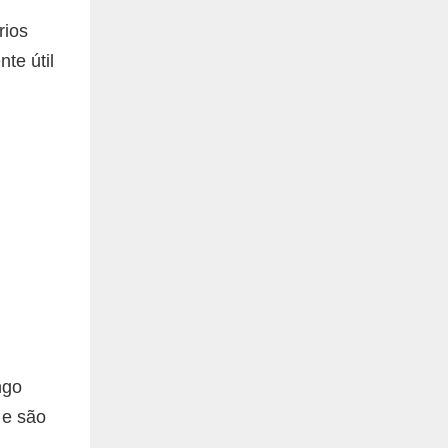
rios
te útil
ngo
 e são