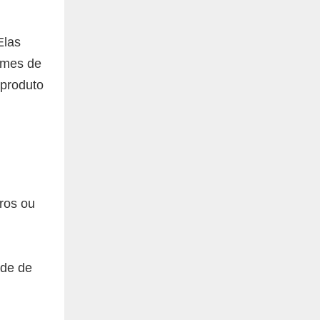
Elas
rmes de
 produto
ros ou
ade de