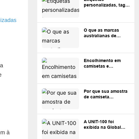
personalizadas, tags
e embalagens: o que
as marcas devem
lizadas
preparar antes da
produção.
O que as marcas
australianas de
streetwear devem
saber antes de
encomendar roupas
personalizadas da
Encolhimento em
China.
ua
camisetas e
moletons
e
personalizados: o
que as marcas
precisam saber
Por que sua amostra
de camiseta
personalizada é
diferente da
produção em massa?
A UNIT-100 foi
exibida na Global
em à
Sourcing Expo
Australia Sydney.