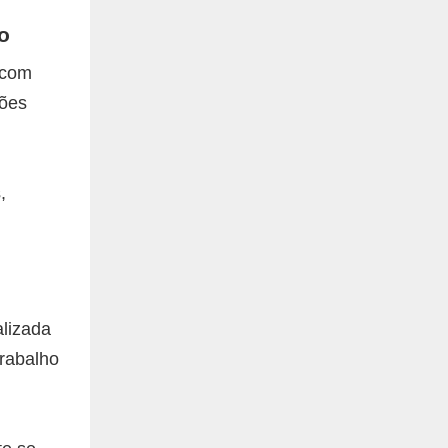
o
 com
sões
,
lizada
rabalho