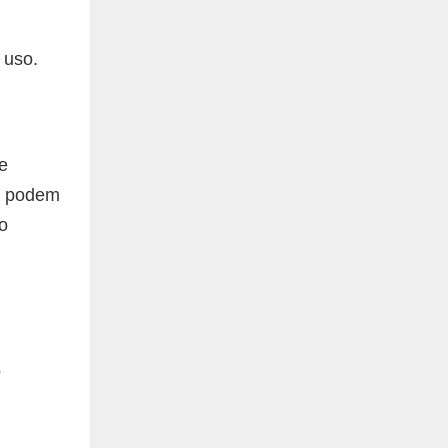
 uso.
e
as podem
o
o