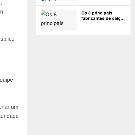
,
om
Os 8 principais
fabricantes de calças
de moletom
personalizadas para
streetwear e marcas
úblico
próprias.
equipe
criar um
toridade