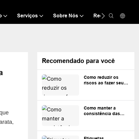
o
Serviços
Sobre Nós
Recurso
Con
Recomendado para você
a
Como reduzir os
riscos ao fazer seu
primeiro pedido de
100 peças de roupa
personalizadas
Como manter a
 que
consistência das
cores em pedidos
arata,
repetidos de
vestuário
personalizado
Etiquetas