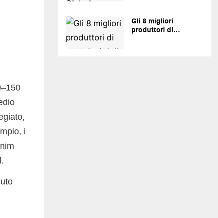
Gli 8 migliori
produttori di
pantaloni della tuta
personalizzati per
marchi streetwear e
private label.
20–150
edio
egiato,
mpio, i
enim
.