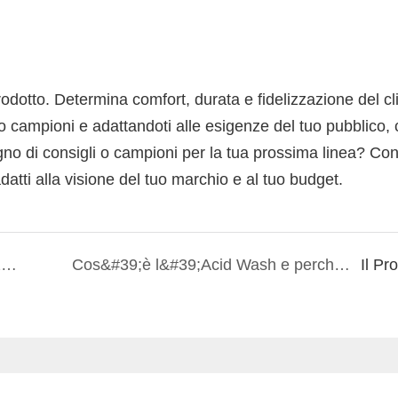
rodotto. Determina comfort, durata e fidelizzazione del cl
ndo campioni e adattandoti alle esigenze del tuo pubblico, 
o di consigli o campioni per la tua prossima linea? Con
adatti alla visione del tuo marchio e al tuo budget.
Come progettare una maglietta personalizzata
Cos&#39;è l&#39;Acid Wash e perché è un capo streetwear molto amato?
Il Pr