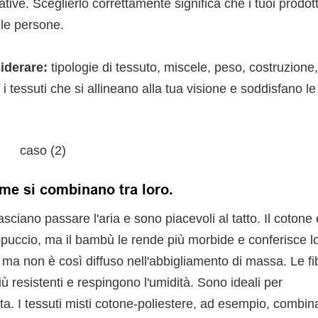
gative. Sceglierlo correttamente significa che i tuoi prodott
alle persone.
siderare:
tipologie di tessuto, miscele, peso, costruzione
i tessuti che si allineano alla tua visione e soddisfano le
come si combinano tra loro.
sciano passare l'aria e sono piacevoli al tatto. Il cotone è
ppuccio, ma il bambù le rende più morbide e conferisce l
, ma non è così diffuso nell'abbigliamento di massa. Le fi
ù resistenti e respingono l'umidità. Sono ideali per
erta. I tessuti misti cotone-poliestere, ad esempio, combin