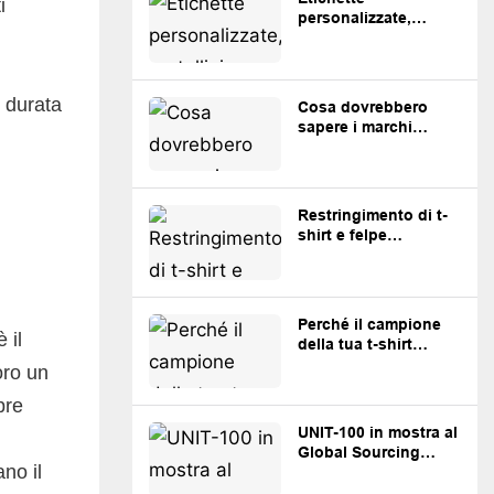
i
personalizzate,
cartellini e
imballaggi: cosa
devono preparare i
marchi prima della
, durata
Cosa dovrebbero
produzione
sapere i marchi
australiani di
streetwear prima di
rifornirsi di
abbigliamento
Restringimento di t-
personalizzato dalla
shirt e felpe
Cina
personalizzate: cosa
devono sapere i
marchi
Perché il campione
 il
della tua t-shirt
personalizzata ha un
oro un
aspetto diverso dalla
produzione in serie
bre
UNIT-100 in mostra al
Global Sourcing
ano il
Expo Australia di
Sydney