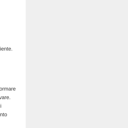
iente.
 formare
avare.
i
ento