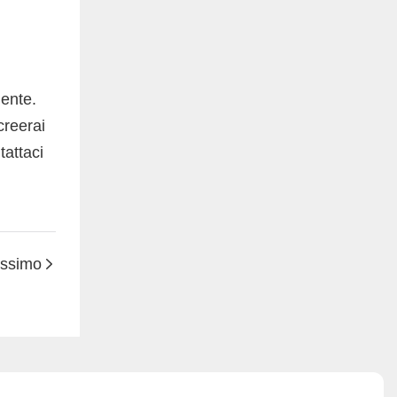
iente.
creerai
tattaci
ossimo