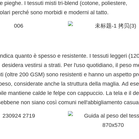
 pieghe. I tessuti misti tri-blend (cotone, poliestere,
ari perché sono morbidi e moderni al tatto.
ndica quanto è spesso e resistente. I tessuti leggeri (1
esidera vestirsi a strati. Per l'uso quotidiano, il peso m
ti (oltre 200 GSM) sono resistenti e hanno un aspetto pr
al peso, considerate anche la struttura della maglia. Ad ese
l pile mantiene calde le felpe con cappuccio. La tela e il d
, sebbene non siano così comuni nell'abbigliamento casual