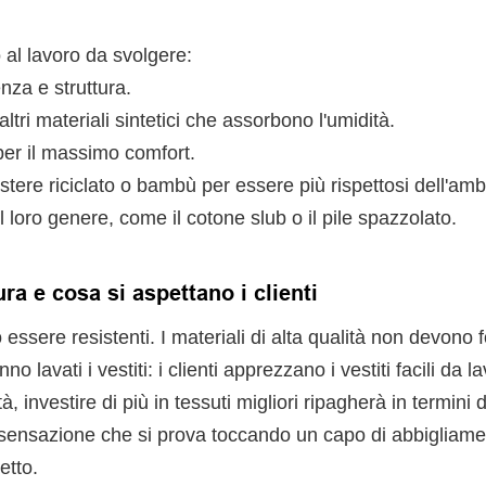
 al lavoro da svolgere:
nza e struttura.
ltri materiali sintetici che assorbono l'umidità.
er il massimo comfort.
estere riciclato o bambù per essere più rispettosi dell'amb
l loro genere, come il cotone slub o il pile spazzolato.
a e cosa si aspettano i clienti
o essere resistenti. I materiali di alta qualità non devono
 lavati i vestiti: i clienti apprezzano i vestiti facili da l
à, investire di più in tessuti migliori ripagherà in termini d
a sensazione che si prova toccando un capo di abbigliam
etto.