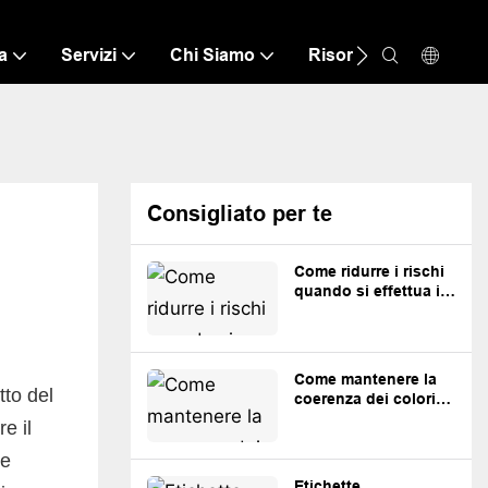
a
Servizi
Chi Siamo
Risorsa
Contatt
Consigliato per te
Come ridurre i rischi
quando si effettua il
primo ordine di 100
capi di abbigliamento
personalizzati.
Come mantenere la
tto del
coerenza dei colori
nei riordini di capi di
e il
abbigliamento
personalizzati
re
Etichette