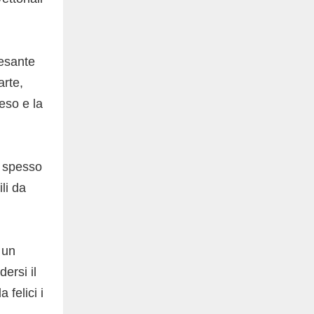
esante
arte,
peso e la
ri spesso
li da
 un
ersi il
felici i