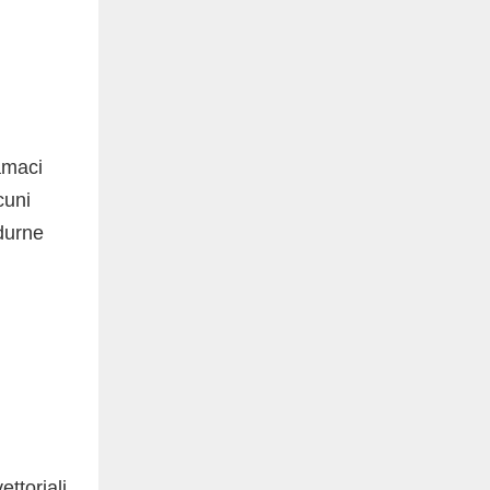
amaci
cuni
odurne
ttoriali