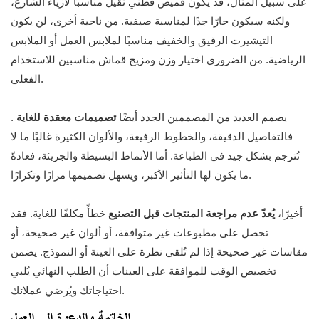
على سبيل المثال، قد يكون قميص قطني ثقيل مناسبًا لأزياء الشارع،
ولكنه سيكون حارًا جدًا لمناسبة صيفية. من ناحية أخرى، لن يكون
التيشيرت الرقيق والخفيف مناسبًا لملابس العمل أو الملابس
الرياضية. من الضروري اختيار وزن ومزيج قماش مناسبين للاستخدام
الفعلي.
يصمم العديد من المصممين الجدد أيضًا
تصميمات معقدة للغاية
.
فالتفاصيل الدقيقة، والخطوط الرفيعة، والألوان الكثيرة غالبًا ما لا
تُترجم بشكل جيد في الطباعة. أما الأنماط البسيطة والجريئة، فعادةً
ما يكون لها التأثير الأكبر، ويسهل تصميمها مرارًا وتكرارًا.
أخيرًا،
يُعدّ عدم مراجعة المنتجات قبل التصنيع
خطأً مكلفًا للغاية. فقد
تحصل على مطبوعات غير متوافقة، أو ألوان غير صحيحة، أو
مقاسات غير صحيحة إذا لم تُلقي نظرة على العينة أو النموذج. يضمن
تخصيص الوقت للموافقة على العينات أن الطلب النهائي يُلبي
احتياجاتك ويُرضي عملائك.
الخاتمة والدعوة إلى العمل