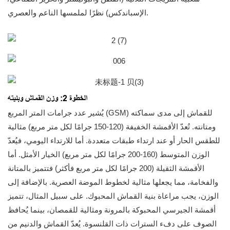
الإسباندكس) نظرًا لملمسها الناعم والعصري.
الخطوة 2: وزن القماش وبنيته
يُشير عدد جرامات المتر المربع (GSM) للقماش إلى مدى سماكته
ومتانته. تُعدّ الأقمشة الخفيفة (120-150 جرامًا لكل متر مربع) مثالية
للطقس الحار أو عند ارتداء طبقات متعددة. أما للارتداء اليومي، فيُعدّ
الوزن المتوسط ​​(160-200 جرامًا لكل متر مربع) الخيار الأمثل. أما
الأقمشة الثقيلة (200 جرامًا لكل متر مربع فأكثر) فتتميز بالمتانة
والفخامة، مما يجعلها مثالية لخطوط الموضة العصرية. بالإضافة إلى
الوزن، يجب مراعاة بنية القماش المحبوك. على سبيل المثال، تتميز
أقمشة الجيرسي المحبوكة بالمرونة ومثالية للقمصان، بينما يُحافظ
الصوف على دفء السترات ذات القلنسوة. يُعدّ القماش والدنيم من