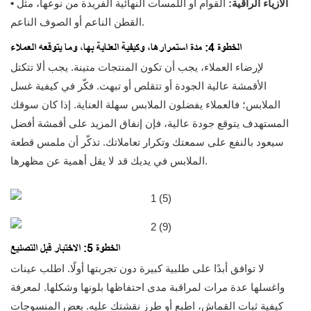
• الأزياء الراقية:
القوام أو اللمسات النهائية الفريدة من نوعها، مثل
القطن الناعم أو الصوف الناعم.
الخطوة 4: مدة استمرارها، وكيفية العناية بها، وما يتوقعه العملاء
لإرضاء العملاء، يجب أن تكون المنتجات متينة. يجب ألا تتكتل
الأقمشة عالية الجودة أو تتقلص أو تبهت. فكّر في كيفية غسل
الملابس؛ فالعملاء يفضلون الملابس سهلة العناية. إذا كان سوقك
المستهدف يتوقع جودة عالية، فإن إنفاق المزيد على أقمشة أفضل
سيعود بالنفع على سمعتك وتكرار تعاملاتك. تذكّر أن ملمس قطعة
الملابس في يديك قد لا يقل أهمية عن مظهرها.
الخطوة 5: الاختبار قبل التصنيع
لا توافق أبدًا على طلبية كبيرة دون تجربتها أولًا. اطلب عينات
واغسلها عدة مرات لمراقبة مدى احتفاظها بلونها وشكلها. لمعرفة
كيفية ثبات القماش، اطبع أو طرز نقشتك عليه. بعض المنسوجات