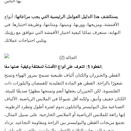
بها الناس.
يستكشف هذا الدليل العوامل الرئيسية التي يجب مراعاتها:
أنواع
الأقمشة، ومزيجها، ووزنها، وبنيتها، ومتانتها، وطريقة اختبارها. في
النهاية، ستعرف تمامًا كيفية اختيار الأقمشة التي تتوافق مع رؤيتك
وتلبي احتياجات عملائك.
الخطوة 1: التعرف على أنواع الأقمشة المختلفة وكيفية عملها معًا.
القطن والخيزران والكتان ألياف طبيعية تسمح بمرور الهواء وتمنح
شعورًا بالراحة. القطن هو المادة التقليدية للقمصان والبلوزات ذات
القلنسوة، لكن الخيزران يجعلها أنعم وتمنحها مظهرًا صديقًا للبيئة.
الكتان خفيف وأنيق، ولكنه أقل شيوعًا في الملابس الرياضية. الألياف
الصناعية مثل البوليستر والنايلون تدوم لفترة أطول وتطرد الرطوبة.
إنها رائعة للملابس الرياضية أو الملابس الخارجية. على سبيل المثال،
تجمع مزيجات القطن والبوليستر بين الراحة ومقاومة التجاعيد. تزداد
شعبية المزيجات الثلاثية (القطن والبوليستر والحرير الصناعي/