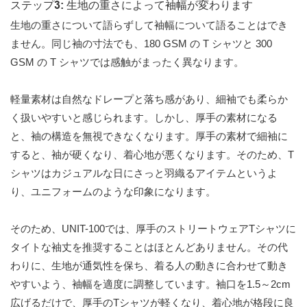
ステップ3: 生地の重さによって袖幅が変わります
生地の重さについて語らずして袖幅について語ることはでき
ません。同じ袖の寸法でも、180 GSM の T シャツと 300
GSM の T シャツでは感触がまったく異なります。
軽量素材は自然なドレープと落ち感があり、細袖でも柔らか
く扱いやすいと感じられます。しかし、厚手の素材になる
と、袖の構造を無視できなくなります。厚手の素材で細袖に
すると、袖が硬くなり、着心地が悪くなります。そのため、T
シャツはカジュアルな日にさっと羽織るアイテムというよ
り、ユニフォームのような印象になります。
そのため、UNIT-100では、厚手のストリートウェアTシャツに
タイトな袖丈を推奨することはほとんどありません。その代
わりに、生地が通気性を保ち、着る人の動きに合わせて動き
やすいよう、袖幅を適度に調整しています。袖口を1.5～2cm
広げるだけで、厚手のTシャツが軽くなり、着心地が格段に良