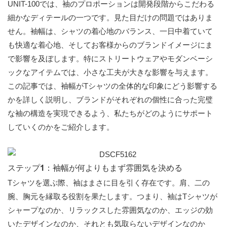
UNIT-100では、袖のプロポーションは開発段階からこだわる
細かなディテールの一つです。見た目だけの問題ではありま
せん。袖幅は、シャツの着心地のバランス、一日中着ていて
も快適な着心地、そしてお客様からのブランドイメージにま
で影響を及ぼします。特にストリートウェアやモダンベーシ
ックなアイテムでは、小さな工夫が大きな影響を与えます。
この記事では、袖幅がTシャツの全体的な印象にどう影響する
かを詳しく説明し、ブランドがそれぞれの個性に合った完璧
な袖の構造を実現できるよう、私たちがどのようにサポート
していくのかをご紹介します。
ステップ1：袖幅が何よりもまず雰囲気を決める
Tシャツを選ぶ際、袖はまさに目を引く存在です。肩、二の
腕、胸元を縁取る役割を果たします。つまり、袖はTシャツが
シャープなのか、リラックスした雰囲気なのか、エッジの効
いたデザインなのか、それとも気取らないデザインなのか