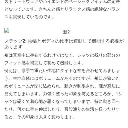
ストリートウェアやハイエンドのベーシックアイテムの定番
となっています。きちんと感とリラックス感の絶妙なバラン
スを実現しているのです。
ステップ2: 袖幅とボディの比率は連動して機能する必要が
あります
袖は真空中に存在するわけではなく、シャツの残りの部分の
フィット感を補完して初めて機能します。
例えば、厚手で重たい生地にタイトな袖を合わせてみましょ
う。生地自体にはボリュームがあるのですが、袖口が狭いた
めボリュームが閉じ込められ、動きが制限され、腕が窮屈に
見えてしまいます。力強く整った印象を与えるどころか、Tシ
ャツは硬くて着心地が悪くなってしまいます。特に動き回っ
たり、何かに手を伸ばしたり、普段通りの生活を送ったりす
ると、その印象は大きく変わります。