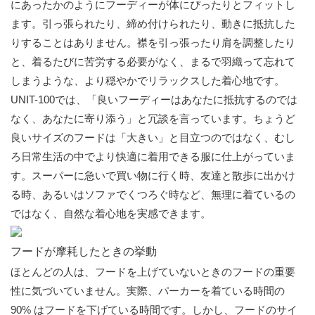
にあったかのようにフーディーが体にぴったりとフィットし
ます。引っ張られたり、締め付けられたり、動きに抵抗した
りすることはありません。襟を引っ張ったり肩を調整したり
と、着るたびに苦労する必要がなく、まるで羽織って忘れて
しまうような、より穏やかでリラックスした着心地です。
UNIT-100では、「良いフーディーはあなたに抵抗するのでは
なく、あなたに寄り添う」と冗談を言っています。ちょうど
良いサイズのフードは「大きい」と目立つのではなく、むし
ろ日常生活の中でより快適に着用できる服に仕上がっていま
す。スーパーに急いで買い物に行く時、友達と散歩に出かけ
る時、あるいはソファでくつろぐ時など、無理に着ているの
ではなく、自然な着心地を実感できます。
フードが摩耗したときの挙動
ほとんどの人は、フードを上げていないときのフードの重要
性に気づいていません。実際、パーカーを着ている時間の
90% はフードを下げている時間です。しかし、フードのサイ