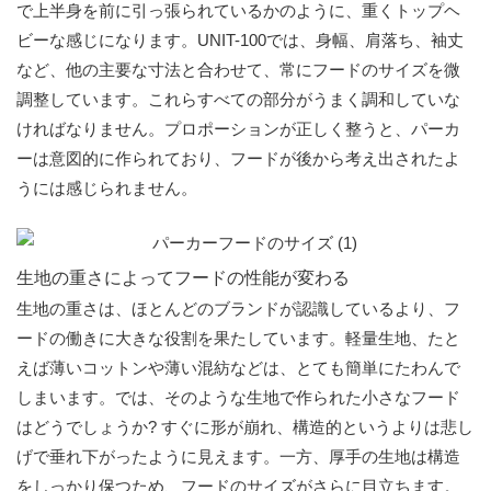
で上半身を前に引っ張られているかのように、重くトップヘ
ビーな感じになります。UNIT-100では、身幅、肩落ち、袖丈
など、他の主要な寸法と合わせて、常にフードのサイズを微
調整しています。これらすべての部分がうまく調和していな
ければなりません。プロポーションが正しく整うと、パーカ
ーは意図的に作られており、フードが後から考え出されたよ
うには感じられません。
生地の重さによってフードの性能が変わる
生地の重さは、ほとんどのブランドが認識しているより、フ
ードの働きに大きな役割を果たしています。軽量生地、たと
えば薄いコットンや薄い混紡などは、とても簡単にたわんで
しまいます。では、そのような生地で作られた小さなフード
はどうでしょうか? すぐに形が崩れ、構造的というよりは悲し
げで垂れ下がったように見えます。一方、厚手の生地は構造
をしっかり保つため、フードのサイズがさらに目立ちます。