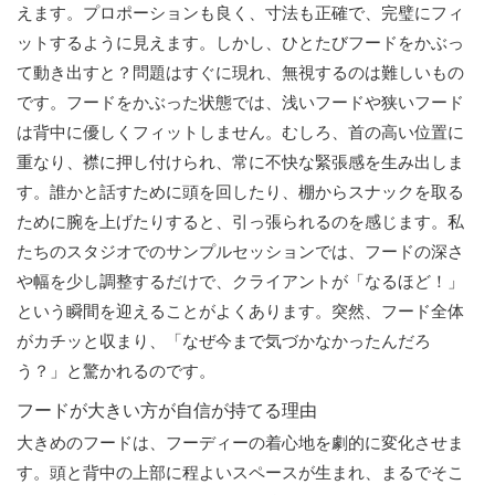
えます。プロポーションも良く、寸法も正確で、完璧にフィ
ットするように見えます。しかし、ひとたびフードをかぶっ
て動き出すと？問題はすぐに現れ、無視するのは難しいもの
です。フードをかぶった状態では、浅いフードや狭いフード
は背中に優しくフィットしません。むしろ、首の高い位置に
重なり、襟に押し付けられ、常に不快な緊張感を生み出しま
す。誰かと話すために頭を回したり、棚からスナックを取る
ために腕を上げたりすると、引っ張られるのを感じます。私
たちのスタジオでのサンプルセッションでは、フードの深さ
や幅を少し調整するだけで、クライアントが「なるほど！」
という瞬間を迎えることがよくあります。突然、フード全体
がカチッと収まり、「なぜ今まで気づかなかったんだろ
う？」と驚かれるのです。
フードが大きい方が自信が持てる理由
大きめのフードは、フーディーの着心地を劇的に変化させま
す。頭と背中の上部に程よいスペースが生まれ、まるでそこ