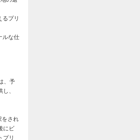
えるプリ
ナルな仕
は、予
供し、
択をされ
後にビ
トプリ