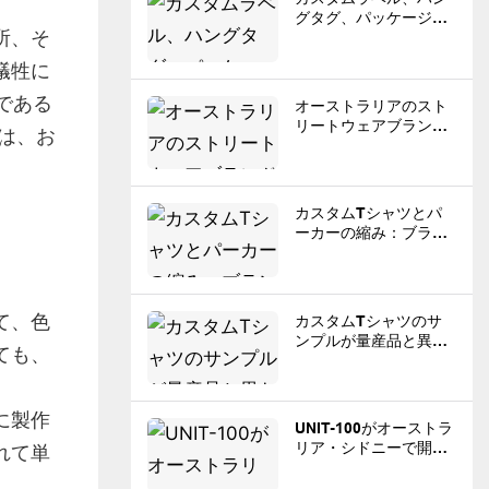
グタグ、パッケージ：
所、そ
ブランドが生産前に準
備すべきこと
犠牲に
である
オーストラリアのスト
リートウェアブランド
では、お
が中国からカスタムア
パレルを調達する前に
知っておくべきこと
カスタムTシャツとパ
ーカーの縮み：ブラン
ドが知っておくべきこ
と
て、色
カスタムTシャツのサ
ンプルが量産品と異な
ても、
る理由
に製作
UNIT-100がオーストラ
リア・シドニーで開催
れて単
されたグローバルソー
シングエキスポに出展