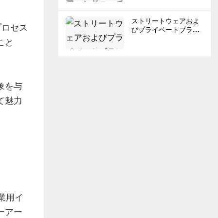
ストリートウェアおよ
プロセス
びプライベートブラン
ド向けカスタムスウェ
こと
ットパンツ製造業者ト
。
ップ8。
象を与
て魅力
業用イ
ーアー