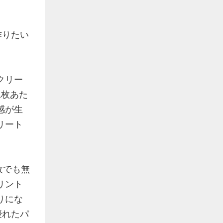
作りたい
クリー
1枚あた
感が生
リート
枚でも無
リント
りにな
優れたパ