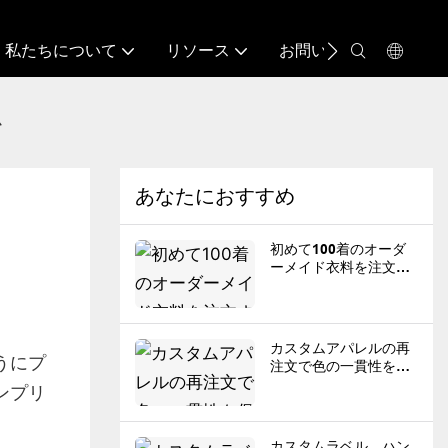
私たちについて
リソース
お問い合わせ
か
あなたにおすすめ
初めて100着のオーダ
ーメイド衣料を注文す
る際のリスクを軽減す
る方法
カスタムアパレルの再
うにプ
注文で色の一貫性を保
つ方法
ンプリ
カスタムラベル、ハン