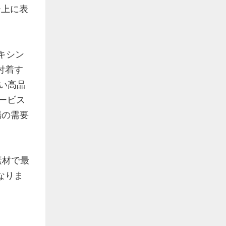
ー上に表
キシン
付着す
しい高品
ービス
場の需要
素材で最
なりま