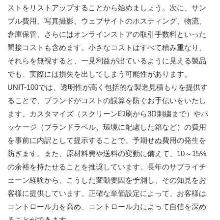
ストをリストアップすることから始めましょう。次に、サン
プル費用、写真撮影、ウェブサイトのホスティング、物流、
倉庫保管、さらにはオンラインストアの取引手数料といった
間接コストも含めます。小さなコストはすべて積み重なり、
それらを無視すると、一見利益が出ているように見える製品
でも、実際には損失を出してしまう可能性があります。
UNIT-100では、透明性が高く包括的な製造見積もりを提供す
ることで、ブランドがコストの誤算を防ぐお手伝いをいたし
ます。カスタマイズ（スクリーン印刷から3D刺繍まで）やパ
ッケージ（ブランドラベル、環境に配慮した箱など）の費用
を事前に内訳として提示することで、予期せぬ費用の発生を
防ぎます。また、原材料費や送料の変動に備えて、10～15%
の余裕を持たせることを推奨しています。長年のサプライチ
ェーン経験から、こうした変動要因を予測し、その知見をお
客様に提供しています。正確な単価設定によって、お客様は
コントロール力を高め、コントロール力によって自信を深め
ることができます。