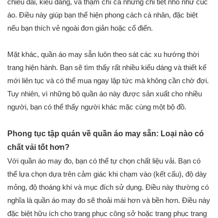
chiều dài, kiểu dáng, và thậm chí cả những chi tiết nhỏ như cúc
áo. Điều này giúp bạn thể hiện phong cách cá nhân, đặc biệt
nếu bạn thích vẻ ngoài đơn giản hoặc cổ điển.
Mặt khác, quần áo may sẵn luôn theo sát các xu hướng thời
trang hiện hành. Bạn sẽ tìm thấy rất nhiều kiểu dáng và thiết kế
mới liên tục và có thể mua ngay lập tức mà không cần chờ đợi.
Tuy nhiên, vì những bộ quần áo này được sản xuất cho nhiều
người, bạn có thể thấy người khác mặc cùng một bộ đồ.
Phong tục tập quán về quần áo may sẵn: Loại nào có
chất vải tốt hơn?
Với quần áo may đo, bạn có thể tự chọn chất liệu vải. Bạn có
thể lựa chọn dựa trên cảm giác khi chạm vào (kết cấu), độ dày
mỏng, độ thoáng khí và mục đích sử dụng. Điều này thường có
nghĩa là quần áo may đo sẽ thoải mái hơn và bền hơn. Điều này
đặc biệt hữu ích cho trang phục công sở hoặc trang phục trang