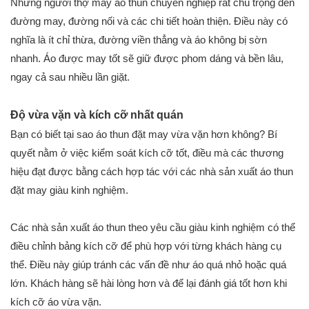
Những người thợ may áo thun chuyên nghiệp rất chú trọng đến
đường may, đường nối và các chi tiết hoàn thiện. Điều này có
nghĩa là ít chỉ thừa, đường viền thẳng và áo không bị sờn
nhanh. Áo được may tốt sẽ giữ được phom dáng và bền lâu,
ngay cả sau nhiều lần giặt.
Độ vừa vặn và kích cỡ nhất quán
Bạn có biết tại sao áo thun đặt may vừa vặn hơn không? Bí
quyết nằm ở việc kiểm soát kích cỡ tốt, điều mà các thương
hiệu đạt được bằng cách hợp tác với các nhà sản xuất áo thun
đặt may giàu kinh nghiệm.
Các nhà sản xuất áo thun theo yêu cầu giàu kinh nghiệm có thể
điều chỉnh bảng kích cỡ để phù hợp với từng khách hàng cụ
thể. Điều này giúp tránh các vấn đề như áo quá nhỏ hoặc quá
lớn. Khách hàng sẽ hài lòng hơn và để lại đánh giá tốt hơn khi
kích cỡ áo vừa vặn.