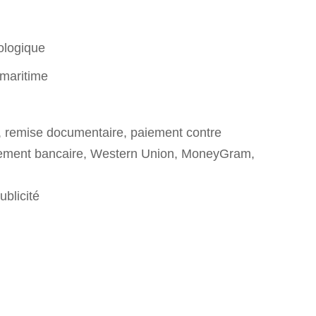
ologique
 maritime
t, remise documentaire, paiement contre
rement bancaire, Western Union, MoneyGram,
blicité