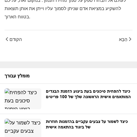
לעולם אל תבחרו ספק על סמך מחירו הנמוך. במקום זאת, עליכם
להשקיע במציאת אדם שניתן לסמוך עליו וייתן את אותן תוצאות
בטווח הארוך.
הַבָּא
הקודם
מומלץ עבורך
כיצד להפחית סיכונים בעת ביצוע הזמנת הבגדים
המותאמים אישית הראשונה שלך של 100 פריטים
כיצד לשמור על צבעים עקביים בהזמנות חוזרות
של ביגוד בהתאמה אישית