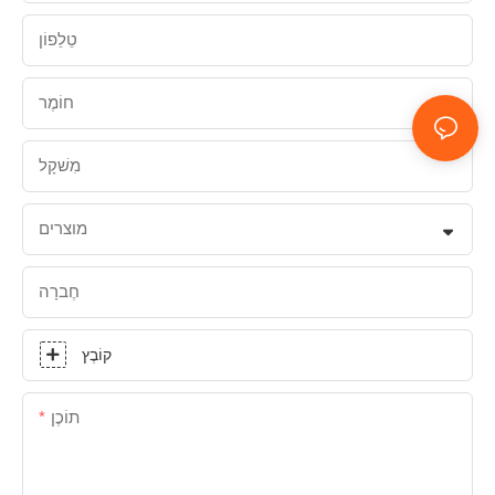
טֵלֵפוֹן
חוֹמֶר
מִשׁקָל
מוצרים
חֶברָה
קוֹבֶץ
תוֹכֶן