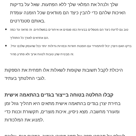
שלך ולנהל את המלאי שלך ללא הפתעות. שאל על בדיקות
האיכות שלהם כדי להבין כיצד הם מוודאים שכל הזמנה עומדת
באותם סטנדרטים.
טוב גם לדעת כיצד הם מטפלים בבעיות כמו פגמים או איחורים במשלוחים. זה מראה עד כמה
הם אחראים לאורך כל התהליך.
בדקו האם היצרן יכול להתמודד עם הזמנות חוזרות וכמויות גדולות יותר ככל שהעסק שלכם יגדל.
זה מבטיח שהן טובות לטווח ארוך ולא פתרון מהיר.
היכולת לקבל תשובות שקופות לשאלות אלו תפחית את הספקות
לגבי החלטתך בעתיד.
קבלו החלטה בטוחה בייצור בגדים בהתאמה אישית
בחירת יצרן בגדים בהתאמה אישית מתאים היא תהליך גוזל זמן
ומעורר מחשבה. מצא ניסיון, איכות מוצרים, תקשורת וכנות כדי
למנוע את המלכודות.