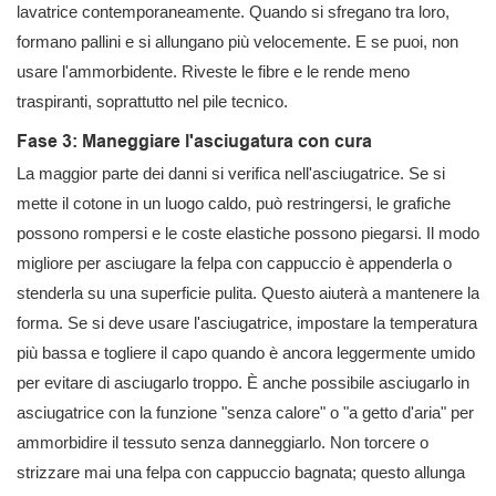
lavatrice contemporaneamente. Quando si sfregano tra loro,
formano pallini e si allungano più velocemente. E se puoi, non
usare l'ammorbidente. Riveste le fibre e le rende meno
traspiranti, soprattutto nel pile tecnico.
Fase 3: Maneggiare l'asciugatura con cura
La maggior parte dei danni si verifica nell'asciugatrice. Se si
mette il cotone in un luogo caldo, può restringersi, le grafiche
possono rompersi e le coste elastiche possono piegarsi. Il modo
migliore per asciugare la felpa con cappuccio è appenderla o
stenderla su una superficie pulita. Questo aiuterà a mantenere la
forma. Se si deve usare l'asciugatrice, impostare la temperatura
più bassa e togliere il capo quando è ancora leggermente umido
per evitare di asciugarlo troppo. È anche possibile asciugarlo in
asciugatrice con la funzione "senza calore" o "a getto d'aria" per
ammorbidire il tessuto senza danneggiarlo. Non torcere o
strizzare mai una felpa con cappuccio bagnata; questo allunga