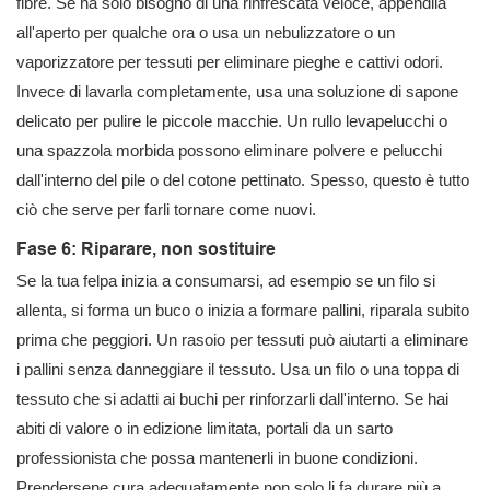
fibre. Se ha solo bisogno di una rinfrescata veloce, appendila
all'aperto per qualche ora o usa un nebulizzatore o un
vaporizzatore per tessuti per eliminare pieghe e cattivi odori.
Invece di lavarla completamente, usa una soluzione di sapone
delicato per pulire le piccole macchie. Un rullo levapelucchi o
una spazzola morbida possono eliminare polvere e pelucchi
dall'interno del pile o del cotone pettinato. Spesso, questo è tutto
ciò che serve per farli tornare come nuovi.
Fase 6: Riparare, non sostituire
Se la tua felpa inizia a consumarsi, ad esempio se un filo si
allenta, si forma un buco o inizia a formare pallini, riparala subito
prima che peggiori. Un rasoio per tessuti può aiutarti a eliminare
i pallini senza danneggiare il tessuto. Usa un filo o una toppa di
tessuto che si adatti ai buchi per rinforzarli dall'interno. Se hai
abiti di valore o in edizione limitata, portali da un sarto
professionista che possa mantenerli in buone condizioni.
Prendersene cura adeguatamente non solo li fa durare più a