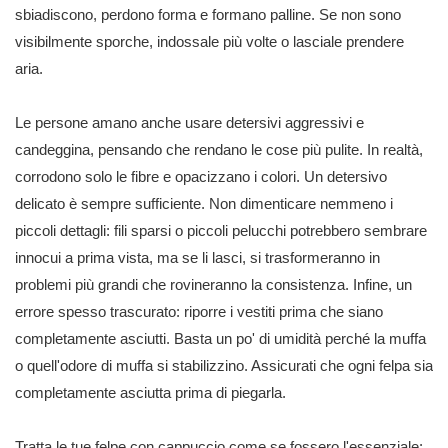
sbiadiscono, perdono forma e formano palline. Se non sono
visibilmente sporche, indossale più volte o lasciale prendere
aria.
Le persone amano anche usare detersivi aggressivi e
candeggina, pensando che rendano le cose più pulite. In realtà,
corrodono solo le fibre e opacizzano i colori. Un detersivo
delicato è sempre sufficiente. Non dimenticare nemmeno i
piccoli dettagli: fili sparsi o piccoli pelucchi potrebbero sembrare
innocui a prima vista, ma se li lasci, si trasformeranno in
problemi più grandi che rovineranno la consistenza. Infine, un
errore spesso trascurato: riporre i vestiti prima che siano
completamente asciutti. Basta un po' di umidità perché la muffa
o quell'odore di muffa si stabilizzino. Assicurati che ogni felpa sia
completamente asciutta prima di piegarla.
Tratta le tue felpe con cappuccio come se fossero l'essenziale: