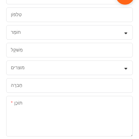
טֵלֵפוֹן
חוֹמֶר
מִשׁקָל
מוצרים
חֶברָה
תוֹכֶן