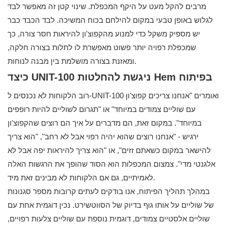
מרבים להקל מעט על היקף המכפלת. שינוי קטן זה מאפשר לבד
לגלוש באופן טבעי במקום להילחם בכוח המשיכה. לבד הכבד כבר
יש מספיק משקל כדי למנוע מהקפוצ'ון להיראות חסר צורה, כך
שמכפלת רפויה יותר פשוט מאפשרת לו לתלות בצורה חלקה,
ומאזנת בצורה מושלמת בין מבנה לנוחות.
כיצד UNIT-100 ניגשת להחלטות Hem בפיתוח
רוב הלקוחות לא נכנסים ל-UNIT-100 ואומרים "אנחנו צריכים קפוצ'ון
עם שוליים צמודים במיוחד" או "תגרום לשוליים להיות רופפים
במיוחד". במקום זאת, הם מדברים על איך הם רוצים שהקפוצ'ון
ירגיש - "אנחנו רוצים שהוא יהיה רפוי אבל לא רחב", "הוא צריך
להישאר במקום כשאתם זזים", או "הוא צריך להיראות יפה אבל לא
אלגנטי מדי". צמצום המכפלות הוא הסוד שהופך את הרגשות האלה
לאמיתיים, גם אם הלקוחות לא מבינים זאת מיד.
במהלך תהליך הפיתוח, אנו בודקים לעתים קרובות מספר סגנונות
של שוליים על אותו גוף בדיוק של הסווטשירט. נכין דוגמית אחת עם
שוליים אלסטיים צמודים, דוגמית נוספת עם שוליים צלעות רפויים,