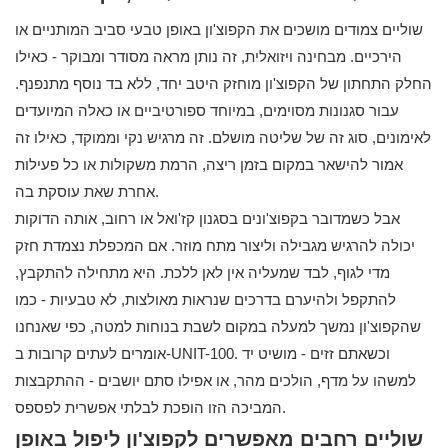
שוליים צמודים מושכים את הקפוצ'ון באופן טבעי סביב המותניים או
הירכיים. מבחינה ויזואלית, זה נותן מראה מסודר ומבוקר - כאילו
החלק התחתון של הקפוצ'ון מוחזק היטב יחד, ללא בד נוסף מתנפנף.
עבור סגנונות מסוימים, במיוחד ספורטיביים או כאלה המיועדים
לאימונים, סוג זה של שליטה מושלם. זה מרגיש נקי וממוקד, כאילו זה
אמור להישאר במקום בזמן ריצה, הרמת משקולות או כל פעילות
אחרת שאת עוסקת בה.
אבל כשמדובר בקפוצ'ונים בסגנון קז'ואל או רחוב, אותה הדוקות
יכולה להרגיש מגבילה וליצור מתח מוזר. אם המכפלת נצמדת חזק
מדי לגוף, לבד שמעליה אין לאן ללכת. היא מתחילה להתקבץ,
להתקפל ולהיערם בדרכים שנראות מאולצות, לא טבעיות - כמו
שהקפוצ'ון נמשך למעלה במקום לשבת בנוחות למטה, כפי שאנחנו
אומרים לעתים קרובות ב-UNIT-100. וכשאתם זזים - מושיט יד
למשהו על מדף, הולכים מהר, או אפילו סתם יושבים - ההתקבצות
המביכה הזו הופכת לבלתי אפשרית לפספס.
שוליים רחבים מאפשרים לקפוצ'ון ליפול באופן