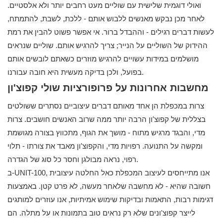
ואולי דוגמית שלישית עם שוליים מעט רחבים יותר ולא אלסטיים.
לאחר מכן נבקש מאנשים ללבוש אותם - ללכת, לשבת, להתמתח,
לעשות דברים רגילים - וההבדל ברור. אי אפשר פשוט להבין את רמת
ההידוק של השוליים על הנייר; צריך להרגיש אותם. שוליים שנראים
מושלמים במידות עשויים להרגיש מוזרים כשאתם לובשים אותם
בפועל, ולכן בדיקה מעשית היא חובה עבורנו.
מחשבות אחרונות על פרופורציות שולי קפוצ'ון
צרות במכפלת הן אחד מאותם דברים עיצוביים נסתרים ששולטים
בצללית של קפוצ'ון הרבה יותר ממה שרוב האנשים חושבים. צרות
מדי, והבגד מרגיש מתוח - מושך את הגוף, מתכווץ בצורה מגושמת
ומקשה על התנועה. רפויות מדי, והקפוצ'ון מאבד את צורתו - תלוי
רפוי, נראה מבולגן וחסר כל סוג של הגדרה.
ב-UNIT-100, אנו מתייחסים לעיצוב המכפלת כאל החלטה עיצובית
חשובה שהיא - לא מחשבה שלאחר מעשה, לא פרט קטן. באמצעות
דגימות רבות, התאמות ובדיקות שימוש אמיתיות, אנו עוזרים למותגים
לייצר קפוצ'ונים שלא רק נראים טוב בתמונות או על מתלה. הם