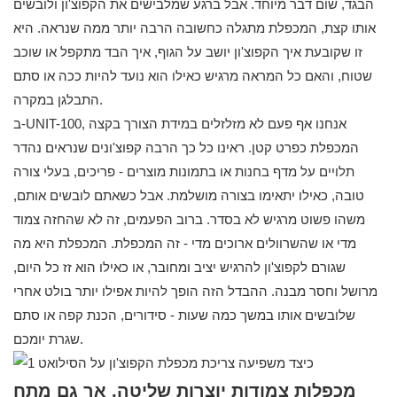
הבגד, שום דבר מיוחד. אבל ברגע שמלבישים את הקפוצ'ון ולובשים
אותו קצת, המכפלת מתגלה כחשובה הרבה יותר ממה שנראה. היא
זו שקובעת איך הקפוצ'ון יושב על הגוף, איך הבד מתקפל או שוכב
שטוח, והאם כל המראה מרגיש כאילו הוא נועד להיות ככה או סתם
התבלגן במקרה.
ב-UNIT-100, אנחנו אף פעם לא מזלזלים במידת הצורך בקצה
המכפלת כפרט קטן. ראינו כל כך הרבה קפוצ'ונים שנראים נהדר
תלויים על מדף בחנות או בתמונות מוצרים - פריכים, בעלי צורה
טובה, כאילו יתאימו בצורה מושלמת. אבל כשאתם לובשים אותם,
משהו פשוט מרגיש לא בסדר. ברוב הפעמים, זה לא שהחזה צמוד
מדי או שהשרוולים ארוכים מדי - זה המכפלת. המכפלת היא מה
שגורם לקפוצ'ון להרגיש יציב ומחובר, או כאילו הוא זז כל היום,
מרושל וחסר מבנה. ההבדל הזה הופך להיות אפילו יותר בולט אחרי
שלובשים אותו במשך כמה שעות - סידורים, הכנת קפה או סתם
שגרת יומכם.
מכפלות צמודות יוצרות שליטה, אך גם מתח