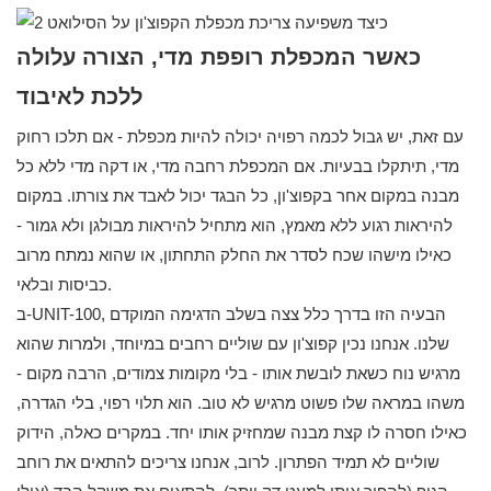
כאשר המכפלת רופפת מדי, הצורה עלולה
ללכת לאיבוד
עם זאת, יש גבול לכמה רפויה יכולה להיות מכפלת - אם תלכו רחוק
מדי, תיתקלו בבעיות. אם המכפלת רחבה מדי, או דקה מדי ללא כל
מבנה במקום אחר בקפוצ'ון, כל הבגד יכול לאבד את צורתו. במקום
להיראות רגוע ללא מאמץ, הוא מתחיל להיראות מבולגן ולא גמור -
כאילו מישהו שכח לסדר את החלק התחתון, או שהוא נמתח מרוב
כביסות ובלאי.
ב-UNIT-100, הבעיה הזו בדרך כלל צצה בשלב הדגימה המוקדם
שלנו. אנחנו נכין קפוצ'ון עם שוליים רחבים במיוחד, ולמרות שהוא
מרגיש נוח כשאת לובשת אותו - בלי מקומות צמודים, הרבה מקום -
משהו במראה שלו פשוט מרגיש לא טוב. הוא תלוי רפוי, בלי הגדרה,
כאילו חסרה לו קצת מבנה שמחזיק אותו יחד. במקרים כאלה, הידוק
שוליים לא תמיד הפתרון. לרוב, אנחנו צריכים להתאים את רוחב