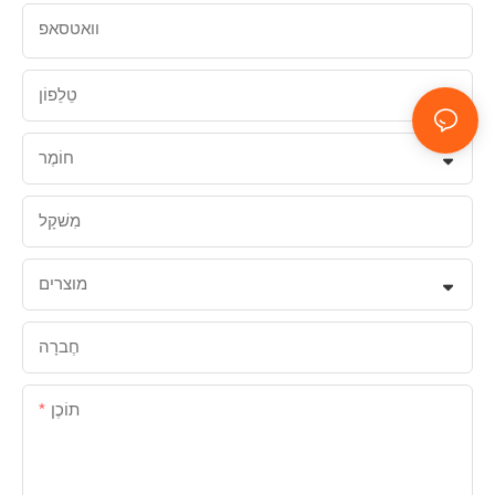
וואטסאפ
טֵלֵפוֹן
חוֹמֶר
מִשׁקָל
מוצרים
חֶברָה
תוֹכֶן