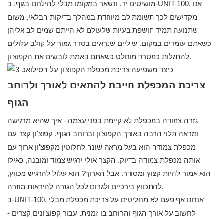
מושיטים יד, ונשאר במקומו מבלי להילחם בגוף. ב-UNIT-100, אנו
מקדישים לכך תשומת לב מיוחדת במהלך בדיקות הבלאי, משום
שתנועה תמיד חושפת בעיות שלעולם לא הייתם שמים לב אליהן
כשאתם עומדים במקום. שוליים שנראים בסדר גמור על קולב עלולים
להתגלות כמטרד מוחלט כשאתם באמת לובשים את הקפוצ'ון.
צריכת המכפלת חייבת להתאים לאורך ולרוחב
הגוף
גזרה צמודה במכפלת לא קיימת בפני עצמה - איך שהיא מרגישה
ומראה תלוי הרבה באורך הקפוצ'ון וברוחב הגוף. קפוצ'ון קצר עם
מכפלת צמודה הוא בעל מראה שונה לחלוטין מקפוצ'ון ארוך עם
אותה מכפלת צמודה בדיוק. הקצר אולי ירגיש צמוד ומובנה, כאילו
הוא אמור להיות קצוץ ומסודר. אבל הארוך? הוא עלול להרגיש מכווץ,
להתכווץ בירכיים ולגרום לכל הגזרה להיראות מוזרה.
ב-UNIT-100, אנחנו אף פעם לא מחליטים על צריכת מכפלת מבלי
לחשוב על אורך הגוף והרוחב בו זמנית. עבור קפוצ'ונים קצרים -