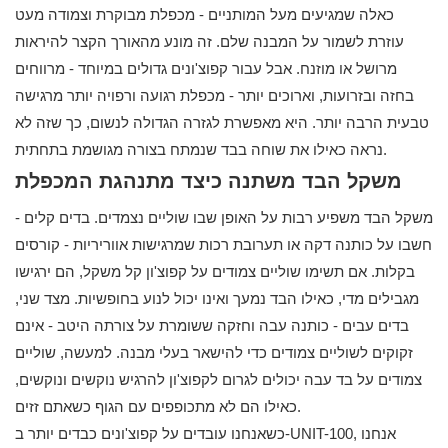
כאלה שמגיעים מעל המותניים - מכפלת מבוקרת וצמודה מעט
עוזרת לשמור על המבנה שלם. זה מונע מהאורך הקצר להיראות
מרושל או מוזנח. אבל עבור קפוצ'ונים גדולים במיוחד - מרווחים
בחזה ובזרועות, וארוכים יותר - מכפלת רגועה ורפויה יותר מרגישה
טבעית הרבה יותר. היא מאפשרת לגזרה הגדולה לנשום, כך שזה לא
נראה כאילו את שוחה בבד שנמתח בצורה מגושמת בתחתית.
משקל הבד משתנה כיצד מתנהגת המכפלת
משקל הבד משפיע רבות על האופן שבו שוליים נצמדים. בדים קלים -
חשבו על כותנה דקה או תערובת רכות שמרגישות אווריריות - קורסים
בקלות. אם תשימו שוליים צמודים על קפוצ'ון קל משקל, הם ירגישו
מגבילים מדי, כאילו הבד נמעך ואינו יכול לנוע בחופשיות. מצד שני,
בדים עבים - כותנה עבה וחזקה ששומרת על צורתה היטב - אינם
זקוקים לשוליים צמודים כדי להישאר בעלי מבנה. למעשה, שוליים
צמודים על בד עבה יכולים לגרום לקפוצ'ון להרגיש נוקשים ונוקשים,
כאילו הם לא מתכופפים עם הגוף כשאתם זזים.
כשאנחנו עובדים על קפוצ'ונים כבדים יותר ב-UNIT-100, אנחנו