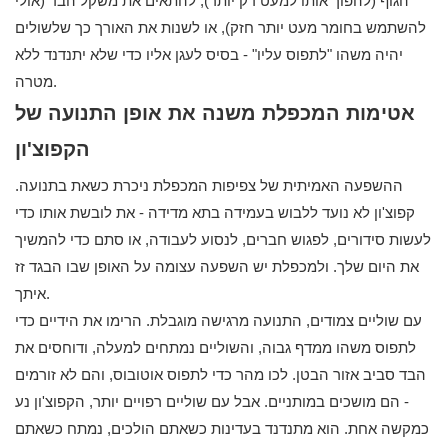
הגוף (להפוך אותו למעט דק יותר), להתאים את משקל הבד (אולי
להשתמש בחומר מעט יותר חזק), או לשנות את האורך כך שלשולים
יהיה משהו "לתפוס עליו" - בסיס לעגן אליו כדי שלא יתנדנד ללא
מטרה.
אטימות המכפלת משנה את אופן התנועה של
הקפוצ'ון
ההשפעה האמיתית של צפיפות המכפלת ניכרת כשאת בתנועה.
קפוצ'ון לא נועד ללבוש בעמידה בתא מדידה - את לובשת אותו כדי
לעשות סידורים, לפגוש חברים, לנסוע לעבודה, או סתם כדי להמשיך
את היום שלך. ולמכפלת יש השפעה עצומה על האופן שבו הבגד זז
איתך.
עם שוליים צמודים, התנועה מרגישה מוגבלת. הרימו את הידיים כדי
לתפוס משהו ממדף גבוה, והשוליים נמתחים למעלה, ודוחסים את
הבד סביב אזור הבטן. לכו מהר כדי לתפוס אוטובוס, והם לא זורמים
- הם מושכים במותניים. אבל עם שוליים רפויים יותר, הקפוצ'ון נע
כמקשה אחת. הוא מתנדנד בעדינות כשאתם הולכים, נמתח כשאתם