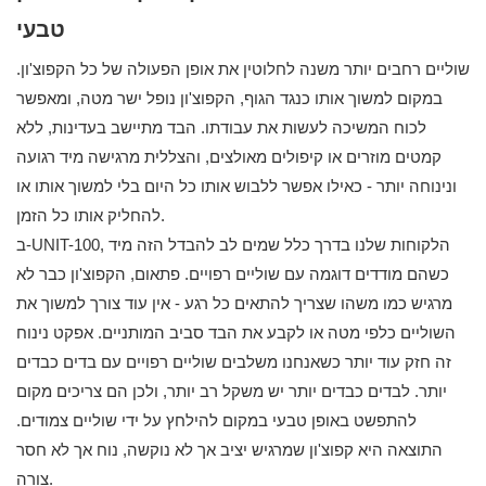
טבעי
שוליים רחבים יותר משנה לחלוטין את אופן הפעולה של כל הקפוצ'ון.
במקום למשוך אותו כנגד הגוף, הקפוצ'ון נופל ישר מטה, ומאפשר
לכוח המשיכה לעשות את עבודתו. הבד מתיישב בעדינות, ללא
קמטים מוזרים או קיפולים מאולצים, והצללית מרגישה מיד רגועה
ונינוחה יותר - כאילו אפשר ללבוש אותו כל היום בלי למשוך אותו או
להחליק אותו כל הזמן.
ב-UNIT-100, הלקוחות שלנו בדרך כלל שמים לב להבדל הזה מיד
כשהם מודדים דוגמה עם שוליים רפויים. פתאום, הקפוצ'ון כבר לא
מרגיש כמו משהו שצריך להתאים כל רגע - אין עוד צורך למשוך את
השוליים כלפי מטה או לקבע את הבד סביב המותניים. אפקט נינוח
זה חזק עוד יותר כשאנחנו משלבים שוליים רפויים עם בדים כבדים
יותר. לבדים כבדים יותר יש משקל רב יותר, ולכן הם צריכים מקום
להתפשט באופן טבעי במקום להילחץ על ידי שוליים צמודים.
התוצאה היא קפוצ'ון שמרגיש יציב אך לא נוקשה, נוח אך לא חסר
צורה.