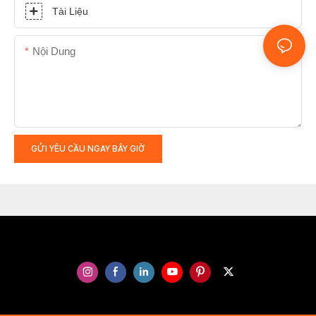
Tài Liệu
Nội Dung
GỬI YÊU CẦU NGAY BÂY GIỜ