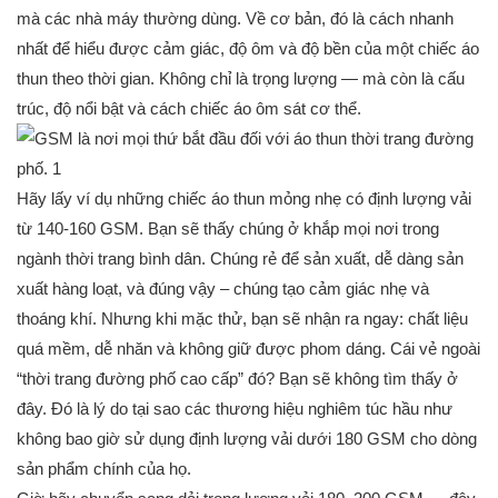
mà các nhà máy thường dùng. Về cơ bản, đó là cách nhanh
nhất để hiểu được cảm giác, độ ôm và độ bền của một chiếc áo
thun theo thời gian. Không chỉ là trọng lượng — mà còn là cấu
trúc, độ nổi bật và cách chiếc áo ôm sát cơ thể.
Hãy lấy ví dụ những chiếc áo thun mỏng nhẹ có định lượng vải
từ 140-160 GSM. Bạn sẽ thấy chúng ở khắp mọi nơi trong
ngành thời trang bình dân. Chúng rẻ để sản xuất, dễ dàng sản
xuất hàng loạt, và đúng vậy – chúng tạo cảm giác nhẹ và
thoáng khí. Nhưng khi mặc thử, bạn sẽ nhận ra ngay: chất liệu
quá mềm, dễ nhăn và không giữ được phom dáng. Cái vẻ ngoài
“thời trang đường phố cao cấp” đó? Bạn sẽ không tìm thấy ở
đây. Đó là lý do tại sao các thương hiệu nghiêm túc hầu như
không bao giờ sử dụng định lượng vải dưới 180 GSM cho dòng
sản phẩm chính của họ.