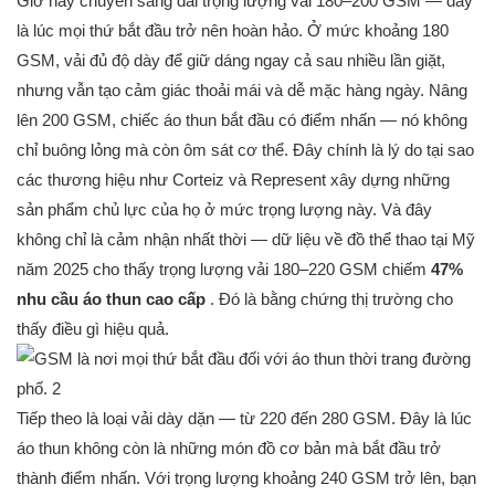
Giờ hãy chuyển sang dải trọng lượng vải 180–200 GSM — đây
là lúc mọi thứ bắt đầu trở nên hoàn hảo. Ở mức khoảng 180
GSM, vải đủ độ dày để giữ dáng ngay cả sau nhiều lần giặt,
nhưng vẫn tạo cảm giác thoải mái và dễ mặc hàng ngày. Nâng
lên 200 GSM, chiếc áo thun bắt đầu có điểm nhấn — nó không
chỉ buông lỏng mà còn ôm sát cơ thể. Đây chính là lý do tại sao
các thương hiệu như Corteiz và Represent xây dựng những
sản phẩm chủ lực của họ ở mức trọng lượng này. Và đây
không chỉ là cảm nhận nhất thời — dữ liệu về đồ thể thao tại Mỹ
năm 2025 cho thấy trọng lượng vải 180–220 GSM chiếm
47%
nhu cầu áo thun cao cấp
. Đó là bằng chứng thị trường cho
thấy điều gì hiệu quả.
Tiếp theo là loại vải dày dặn — từ 220 đến 280 GSM. Đây là lúc
áo thun không còn là những món đồ cơ bản mà bắt đầu trở
thành điểm nhấn. Với trọng lượng khoảng 240 GSM trở lên, bạn